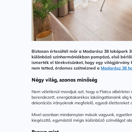
Biztosan értesültél már a Madarász 38 lakópark 3D
különböző színharmóniákban pompázó, első bérlőire
ismerték el törekvésünket, hogy egy világjárvány 
nem tetted, érdemes szétnézned a
Madarász 38 h
Négy világ, azonos minőség
Nem véletlenül mondjuk azt, hogy a Flatco albérletei
berendezett, energiatakarékos lakóingatlanaink alig k
dekorációs irányoknak megfelelő, egyedi élettereket a
Mivel azonban mindannyian mások vagyunk, egyetlen 
kiegészítő, egymástól mégis különböző színvilágot ala