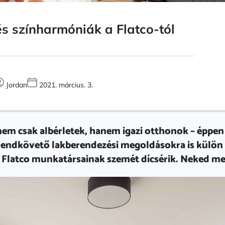
 és színharmóniák a Flatco-tól
Jordan
2021. március. 3.
nem csak albérletek, hanem igazi otthonok – éppe
a trendkövető lakberendezési megoldásokra is kül
 Flatco munkatársainak szemét dícsérik. Neked me