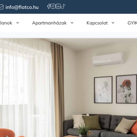
info@flatco.hu
tlanok
Apartmanházak
Kapcsolat
GYI