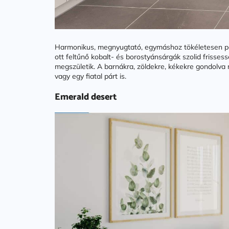
Harmonikus, megnyugtató, egymáshoz tökéletesen pas
ott feltűnő kobalt- és borostyánsárgák szolid frisses
megszületik. A barnákra, zöldekre, kékekre gondolva 
vagy egy fiatal párt is.
Emerald desert