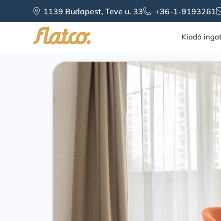
1139 Budapest, Teve u. 33
+36-1-9193261
Kiadó inga