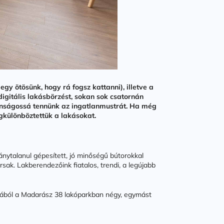
egy ötösünk, hogy rá fogsz kattanni), illetve a
igitális lakásbörzést, sokan sok csatornán
ztonságossá tennünk az ingatlanmustrát. Ha még
gkülönböztettük a lakásokat.
ánytalanul gépesített, jó minőségű bútorokkal
rsak. Lakberendezőink fiatalos, trendi, a legújabb
jából a Madarász 38 lakóparkban négy, egymást