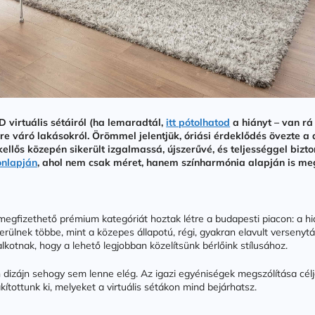
 virtuális sétáiról (ha lemaradtál,
itt pótolhatod
a hiányt – van rá 
 váró lakásokról. Örömmel jelentjük, óriási érdeklődés övezte a d
kellős közepén sikerült izgalmassá, újszerűvé, és teljességgel bi
onlapján
, ahol nem csak méret, hanem színharmónia alapján is me
 megfizethető prémium kategóriát hoztak létre a budapesti piacon: a hi
erülnek többe, mint a közepes állapotú, régi, gyakran elavult versenytá
lkotnak, hogy a lehető legjobban közelítsünk bérlőink stílusához.
dizájn sehogy sem lenne elég. Az igazi egyéniségek megszólítása cél
kítottunk ki, melyeket a virtuális sétákon mind bejárhatsz.