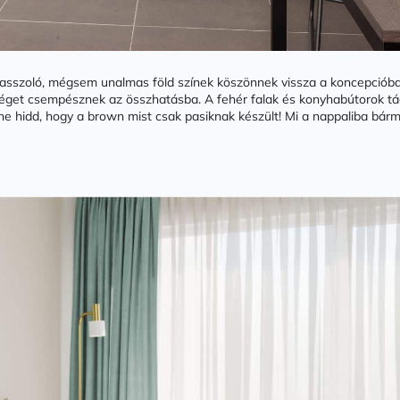
szoló, mégsem unalmas föld színek köszönnek vissza a koncepcióban. 
séget csempésznek az összhatásba. A fehér falak és konyhabútorok tágít
ne hidd, hogy a brown mist csak pasiknak készült! Mi a nappaliba bármi