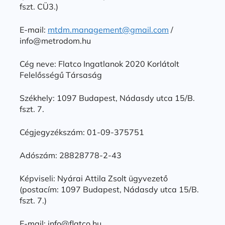
fszt. CÜ3.)
E-mail:
mtdm.management@gmail.com
/
info@metrodom.hu
Cég neve: Flatco Ingatlanok 2020 Korlátolt
Felelősségű Társaság
Székhely: 1097 Budapest, Nádasdy utca 15/B.
fszt. 7.
Cégjegyzékszám: 01-09-375751
Adószám: 28828778-2-43
Képviseli: Nyárai Attila Zsolt ügyvezető
(postacím: 1097 Budapest, Nádasdy utca 15/B.
fszt. 7.)
E-mail: info@flatco.hu