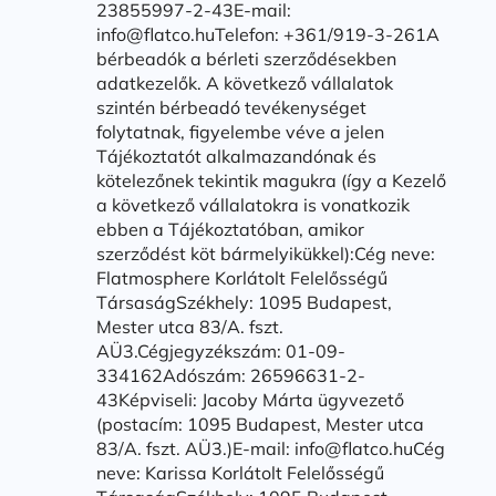
23855997-2-43E-mail:
info@flatco.huTelefon: +361/919-3-261A
bérbeadók a bérleti szerződésekben
adatkezelők. A következő vállalatok
szintén bérbeadó tevékenységet
folytatnak, figyelembe véve a jelen
Tájékoztatót alkalmazandónak és
kötelezőnek tekintik magukra (így a Kezelő
a következő vállalatokra is vonatkozik
ebben a Tájékoztatóban, amikor
szerződést köt bármelyikükkel):Cég neve:
Flatmosphere Korlátolt Felelősségű
TársaságSzékhely: 1095 Budapest,
Mester utca 83/A. fszt.
AÜ3.Cégjegyzékszám: 01-09-
334162Adószám: 26596631-2-
43Képviseli: Jacoby Márta ügyvezető
(postacím: 1095 Budapest, Mester utca
83/A. fszt. AÜ3.)E-mail: info@flatco.huCég
neve: Karissa Korlátolt Felelősségű