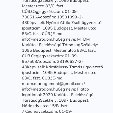
TársaságSzékhely: 1095 Budapest,
Mester utca 83/C. fszt.
CÜ3.Cégjegyzékszám: 01-09-
738516Adószám: 13501099-2-
43Képviseli: Nyárai Attila Zsolt ügyvezető
(postacím: 1095 Budapest, Mester utca
83/C. fszt. CÜ3.)E-mail:
info@metrodom.huCég neve: MTDM
Korlátolt Felelősségű TársaságSzékhely:
1095 Budapest, Mester utca 83/C. fszt.
CÜ3.Cégjegyzékszám: 01-09-
957503Adószám: 23196627-2-
43Képviseli: Kricsfalussy Tamás ügyvezető
(postacím: 1095 Budapest, Mester utca
83/C. fszt. CÜ3.)E-mail:
mtdm.management@gmail.com /
info@metrodom.huCég neve: Flatco
Ingatlanok 2020 Korlátolt Felelősségű
TársaságSzékhely: 1097 Budapest,
Nádasdy utca 15/B. fszt.
7.Cégjegyzékszám: 01-09-