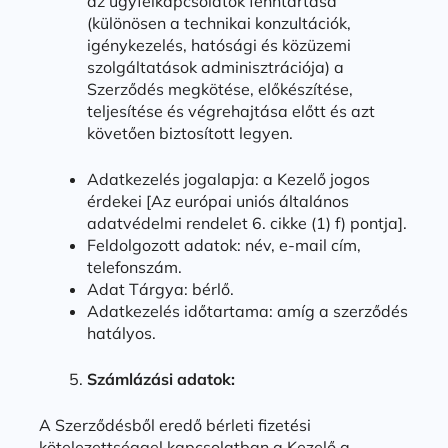
az ügyfélkapcsolatok fenntartása
(különösen a technikai konzultációk,
igénykezelés, hatósági és közüzemi
szolgáltatások adminisztrációja) a
Szerződés megkötése, előkészítése,
teljesítése és végrehajtása előtt és azt
követően biztosított legyen.
Adatkezelés jogalapja: a Kezelő jogos
érdekei [Az európai uniós általános
adatvédelmi rendelet 6. cikke (1) f) pontja].
Feldolgozott adatok: név, e-mail cím,
telefonszám.
Adat Tárgya: bérlő.
Adatkezelés időtartama: amíg a szerződés
hatályos.
Számlázási adatok:
A Szerződésből eredő bérleti fizetési
kötelezettséggel kapcsolatban a Kezelő a