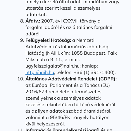
amely a kezelő által adott mandátum vagy
utasítás szerint kezeli a személyes
adatokat.
Áfatv.:
2007. évi CXXVII. törvény a
forgalmi adóról és az általános forgalmi
adóról.
Felügyeleti Hatóság:
a Nemzeti
Adatvédelmi és Információszabadság
Hatóság (NAIH, cím: 1055 Budapest, Falk
Miksa utca 9-11.; e-mail:
ugyfelszolgalat@naih.hu; honlap:
http://naih.hu
; telefon: +36 (1) 391-1400).
Általános Adatvédelmi Rendelet (GDPR):
az Európai Parlament és a Tanács (EU)
2016/679 rendelete a természetes
személyeknek a személyes adatok
kezelése tekintetében történő védelméről
és az ilyen adatok szabad áramlásáról,
valamint a 95/46/EK irányelv hatályon
kívül helyezéséről.
Információs önrendelkezési jogról és az