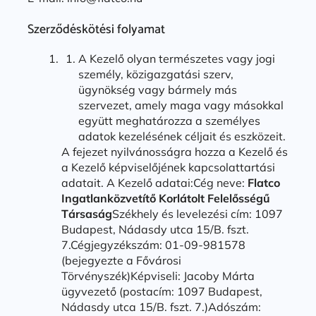
Szerződéskötési folyamat
A Kezelő olyan természetes vagy jogi
személy, közigazgatási szerv,
ügynökség vagy bármely más
szervezet, amely maga vagy másokkal
együtt meghatározza a személyes
adatok kezelésének céljait és eszközeit.
A fejezet nyilvánosságra hozza a Kezelő és
a Kezelő képviselőjének kapcsolattartási
adatait. A Kezelő adatai:Cég neve:
Flatco
Ingatlanközvetítő Korlátolt Felelősségű
Társaság
Székhely és levelezési cím: 1097
Budapest, Nádasdy utca 15/B. fszt.
7.Cégjegyzékszám: 01-09-981578
(bejegyezte a Fővárosi
Törvényszék)Képviseli: Jacoby Márta
ügyvezető (postacím: 1097 Budapest,
Nádasdy utca 15/B. fszt. 7.)Adószám: