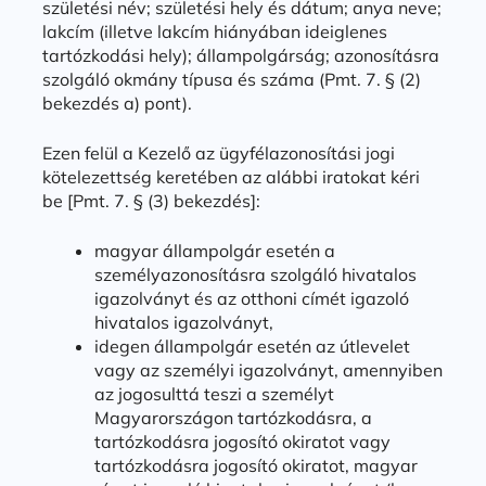
születési név; születési hely és dátum; anya neve;
lakcím (illetve lakcím hiányában ideiglenes
tartózkodási hely); állampolgárság; azonosításra
szolgáló okmány típusa és száma (Pmt. 7. § (2)
bekezdés a) pont).
Ezen felül a Kezelő az ügyfélazonosítási jogi
kötelezettség keretében az alábbi iratokat kéri
be [Pmt. 7. § (3) bekezdés]:
magyar állampolgár esetén a
személyazonosításra szolgáló hivatalos
igazolványt és az otthoni címét igazoló
hivatalos igazolványt,
idegen állampolgár esetén az útlevelet
vagy az személyi igazolványt, amennyiben
az jogosulttá teszi a személyt
Magyarországon tartózkodásra, a
tartózkodásra jogosító okiratot vagy
tartózkodásra jogosító okiratot, magyar