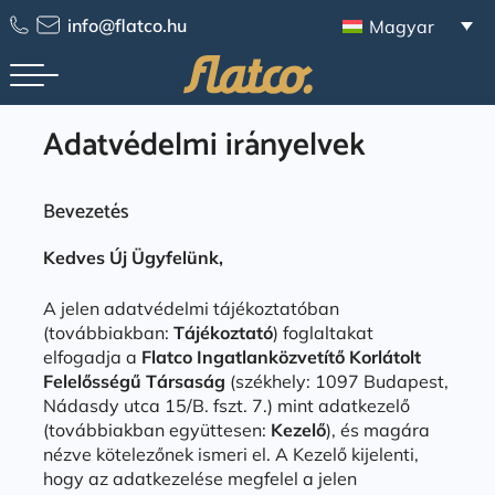
Skip
info@flatco.hu
Magyar
to
content
Adatvédelmi irányelvek
Bevezetés
Kedves Új Ügyfelünk,
A jelen adatvédelmi tájékoztatóban
(továbbiakban:
Tájékoztató
) foglaltakat
elfogadja a
Flatco Ingatlanközvetítő Korlátolt
Felelősségű Társaság
(székhely: 1097 Budapest,
Nádasdy utca 15/B. fszt. 7.) mint adatkezelő
(továbbiakban együttesen:
Kezelő
), és magára
nézve kötelezőnek ismeri el. A Kezelő kijelenti,
hogy az adatkezelése megfelel a jelen