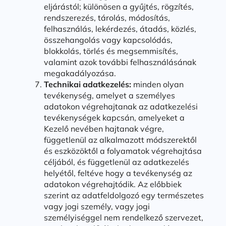
eljárástól; különösen a gyűjtés, rögzítés,
rendszerezés, tárolás, módosítás,
felhasználás, lekérdezés, átadás, közlés,
összehangolás vagy kapcsolódás,
blokkolás, törlés és megsemmisítés,
valamint azok további felhasználásának
megakadályozása.
Technikai adatkezelés:
minden olyan
tevékenység, amelyet a személyes
adatokon végrehajtanak az adatkezelési
tevékenységek kapcsán, amelyeket a
Kezelő nevében hajtanak végre,
függetlenül az alkalmazott módszerektől
és eszközöktől a folyamatok végrehajtása
céljából, és függetlenül az adatkezelés
helyétől, feltéve hogy a tevékenység az
adatokon végrehajtódik. Az előbbiek
szerint az adatfeldolgozó egy természetes
vagy jogi személy, vagy jogi
személyiséggel nem rendelkező szervezet,