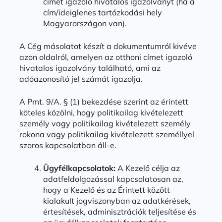
címet igazoló hivatalos igazolványt (ha a
cím/ideiglenes tartózkodási hely
Magyarországon van).
A Cég másolatot készít a dokumentumról kivéve
azon oldalról, amelyen az otthoni címet igazoló
hivatalos igazolvány található, ami az
adóazonosító jel számát igazolja.
A Pmt. 9/A. § (1) bekezdése szerint az érintett
köteles közölni, hogy politikailag kivételezett
személy vagy politikailag kivételezett személy
rokona vagy politikailag kivételezett személlyel
szoros kapcsolatban áll-e.
Ügyfélkapcsolatok:
A Kezelő célja az
adatfeldolgozással kapcsolatosan az,
hogy a Kezelő és az Érintett között
kialakult jogviszonyban az adatkérések,
értesítések, adminisztrációk teljesítése és