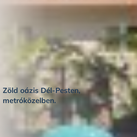
Zöld oázis Dél-Pesten,
metróközelben.