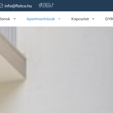
info@flatco.hu
tlanok
Apartmanházak
Kapcsolat
GYI