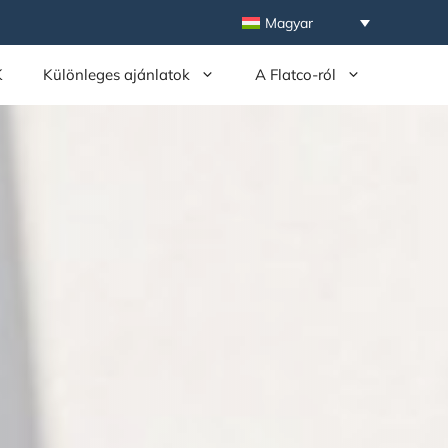
Magyar
K
Különleges ajánlatok
A Flatco-ról