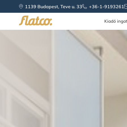
Skip
1139 Budapest, Teve u. 33
+36-1-9193261
to
content
Kiadó inga