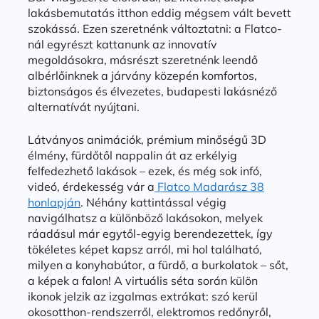
lakásbemutatás itthon eddig mégsem vált bevett
szokássá. Ezen szeretnénk változtatni: a Flatco-
nál egyrészt kattanunk az innovatív
megoldásokra, másrészt szeretnénk leendő
albérlőinknek a járvány közepén komfortos,
biztonságos és élvezetes, budapesti lakásnéző
alternatívát nyújtani.
Látványos animációk, prémium minőségű 3D
élmény, fürdőtől nappalin át az erkélyig
felfedezhető lakások – ezek, és még sok infó,
videó, érdekesség vár a
Flatco Madarász 38
honlapján
. Néhány kattintással végig
navigálhatsz a különböző lakásokon, melyek
ráadásul már egytől-egyig berendezettek, így
tökéletes képet kapsz arról, mi hol található,
milyen a konyhabútor, a fürdő, a burkolatok – sőt,
a képek a falon! A virtuális séta során külön
ikonok jelzik az izgalmas extrákat: szó kerül
okosotthon-rendszerről, elektromos redőnyről,