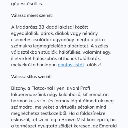
gépesítésről is.
Válassz méret szerint!
A Madarász 38 kiadó lakásai között
egyedülállók, párok, diákok vagy néhány
csemetés családok ugyanúgy megtalálják a
számukra legmegfelelőbb albérletet. A széles
választékban stúdiók, hálófülkés, valamint egy,
illetve két hálószobás otthonok találhatók,
melyekről a honlapon
pontos listát
találsz!
Válassz stílus szerint!
Bizony, a Flatco-nál ilyen is van! Profi
lakberendezőink négy különböző, kifinomultan
harmonikus szín- és formavilágot álmodtak meg
számodra, melyeket a virtuális sétákon mind
megnézhetsz testközelből. Ha a földszínekre
esküszöl, tetszeni fog a Brown Mist koncepció, ha
a természet nyugtató zöldjét keresed, az Emerald