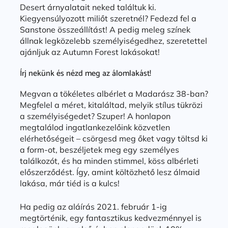
Desert árnyalatait neked találtuk ki.
Kiegyensúlyozott miliőt szeretnél? Fedezd fel a
Sanstone összeállítást! A pedig meleg színek
állnak legközelebb személyiségedhez, szeretettel
ajánljuk az Autumn Forest lakásokat!
Írj nekünk és nézd meg az álomlakást!
Megvan a tökéletes albérlet a Madarász 38-ban?
Megfelel a méret, kitaláltad, melyik stílus tükrözi
a személyiségedet? Szuper! A honlapon
megtalálod ingatlankezelőink közvetlen
elérhetőségeit – csörgesd meg őket vagy töltsd ki
a form-ot, beszéljetek meg egy személyes
találkozót, és ha minden stimmel, köss albérleti
előszerződést. Így, amint költözhető lesz álmaid
lakása, már tiéd is a kulcs!
Ha pedig az aláírás 2021. február 1-ig
megtörténik, egy fantasztikus kedvezménnyel is