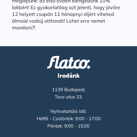
meglepünk: az első évben elengedünk 10%
lakbért! Ez gyakorlatilag azt jelenti, hogy jövőre
12 helyett csupán 11 hónapnyi díjért viheted
álmaid vadiúj otthonát! Lehet erre nemet
mondani?!
Irodánk
1139 Budapest,
Teve utca 33.
Nyitvatartási idő:
Hétfő - Csütörtök: 9:00 - 17:00
Péntek: 9:00 - 15:00