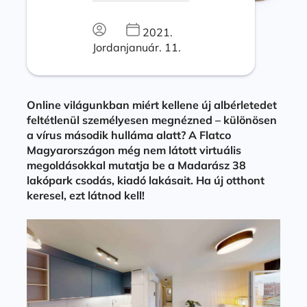
2021.
Jordan
január. 11.
Online világunkban miért kellene új albérletedet
feltétlenül személyesen megnézned – különösen
a vírus második hulláma alatt? A Flatco
Magyarországon még nem látott virtuális
megoldásokkal mutatja be a Madarász 38
lakópark csodás, kiadó lakásait. Ha új otthont
keresel, ezt látnod kell!