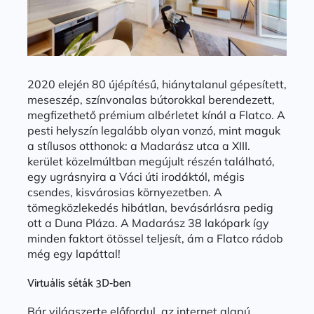
2020 elején 80 újépítésű, hiánytalanul gépesített,
meseszép, színvonalas bútorokkal berendezett,
megfizethető prémium albérletet kínál a Flatco. A
pesti helyszín legalább olyan vonzó, mint maguk
a stílusos otthonok: a Madarász utca a XIII.
kerület közelmúltban megújult részén található,
egy ugrásnyira a Váci úti irodáktól, mégis
csendes, kisvárosias környezetben. A
tömegközlekedés hibátlan, bevásárlásra pedig
ott a Duna Pláza. A Madarász 38 lakópark így
minden faktort ötössel teljesít, ám a Flatco rádob
még egy lapáttal!
Virtuális séták 3D-ben
Bár világszerte előfordul, az internet alapú