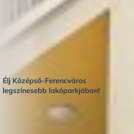
Élj Középső-Ferencváros
legszínesebb lakóparkjában!