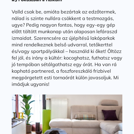
Valld csak be, amióta bezártak az edzőtermek,
nálad is szinte nullára csökkent a testmozgás,
ugye? Pedig nagyon fontos, hogy egy-egy gép
előtt töltött munkanap után alaposan lefáraszd
izmaidat. Szerencsére az újépítésű lakóparkok
mind rendelkeznek belső udvarral, tetőkerttel
és/vagy sportpályákkal – használd ki őket! Öltözz
fel jól, és irány a kültér: kocoghatsz, futhatsz vagy
jó tempóban sétálgathatsz egy órát. Ha van rá
kapható partnered, a foszforeszkáló frizbivel
megpörgetett esti tornaórát külön javasoljuk. Mi
imádjuk ugyanis!