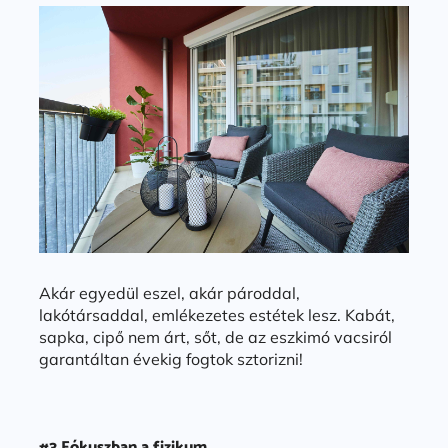
Akár egyedül eszel, akár pároddal,
lakótársaddal, emlékezetes estétek lesz. Kabát,
sapka, cipő nem árt, sőt, de az eszkimó vacsiról
garantáltan évekig fogtok sztorizni!
#3 Fókuszban a fizikum