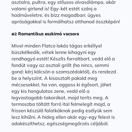
asztalra, pultra, egy stílusos olvasólámpa, akár
valami girland is! Egy-két estét szánj a
hadműveletre, és bízz magadban: ügyes
apróságokkal is formálhatsz otthonod összképén!
#2 Romantikus eszkimó vacsora
Mivel minden Flatco lakás tágas erkéllyel
büszkélkedik, vétek lenne kihagyni egy
rendhagyó estét! Készíts forraltbort, vedd elő a
fondüt vagy az asztali grillt (ha nincs, semmi
gond: kérj kölcsön a szomszédoktól), és rendezd
be a helyszínt. A kisasztalt pakold meg
mécsesekkel, ha van, aggass ki égősort, jöhet
egy kis hangulatos zene, vedd elő a
legvastagabb takarókat, majd teríts meg. A
termoszba töltött forró ital felmelegít majd, a
frissen készülő falatkáknak pedig esélyük sem
lesz kihűlni. A hideg ellen akár egy-egy felest is
odakészíthetsz, egészségmegőrzés céljából.