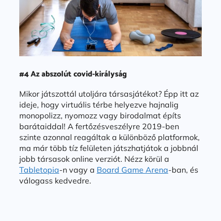
#4 Az abszolút covid-királyság
Mikor játszottál utoljára társasjátékot? Épp itt az
ideje, hogy virtuális térbe helyezve hajnalig
monopolizz, nyomozz vagy birodalmat építs
barátaiddal! A fertőzésveszélyre 2019-ben
szinte azonnal reagáltak a különböző platformok,
ma már több tíz felületen játszhatjátok a jobbnál
jobb társasok online verziót. Nézz körül a
Tabletopia
-n vagy a
Board Game Arena
-ban, és
válogass kedvedre.