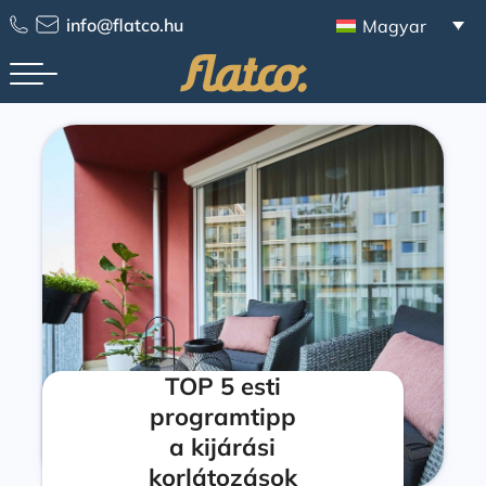
info@flatco.hu
Magyar
TOP 5 esti
programtipp
a kijárási
korlátozások