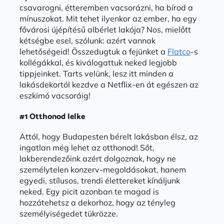
csavarogni, étteremben vacsorázni, ha bírod a
mínuszokat. Mit tehet ilyenkor az ember, ha egy
fővárosi újépítésű albérlet lakója? Nos, mielőtt
kétségbe esel, szólunk: azért vannak
lehetőségeid! Összedugtuk a fejünket a
Flatco
-s
kollégákkal, és kiválogattuk neked legjobb
tippjeinket. Tarts velünk, lesz itt minden a
lakásdekortól kezdve a Netflix-en át egészen az
eszkimó vacsoráig!
#1 Otthonod lelke
Attól, hogy Budapesten bérelt lakásban élsz, az
ingatlan még lehet az otthonod! Sőt,
lakberendezőink azért dolgoznak, hogy ne
személytelen konzerv-megoldásokat, hanem
egyedi, stílusos, trendi élettereket kínáljunk
neked. Egy picit azonban te magad is
hozzátehetsz a dekorhoz, hogy az tényleg
személyiségedet tükrözze.