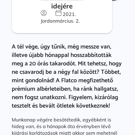
idejére
2021.
Jordan
március. 2.
A tél vége, úgy tűnik, még messze van,
illetve újabb hónappal hosszabbították
meg a 20 órás takarodót. Mit tehetsz, hogy
ne csavarodj be a négy fal között? Többet,
mint gondolnád! A Flatco megfizethető
prémium albérleteiben, ha ránk hallgatsz,
nem fogsz unatkozni. Figyelem, kizárólag
tesztelt és bevált ötletek következnek!
Munkanap végére besötétedik, egyébként is
hideg van, és a hónapok óta érvényben lévő
kijárási korlátozások miatt akkor sem mehetnél