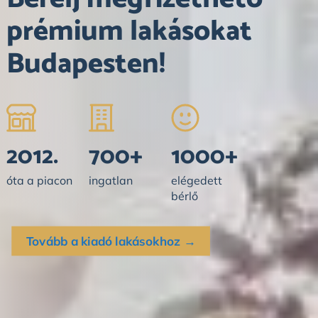
prémium lakásokat
Budapesten!
2012.
700+
1000+
óta a piacon
ingatlan
elégedett
bérlő
Tovább a kiadó lakásokhoz →