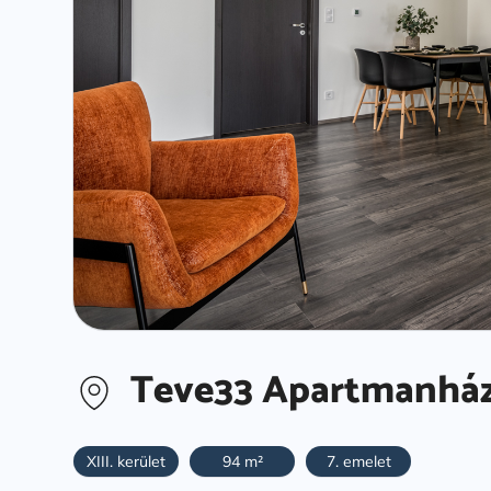
Teve33 Apartmanház 
XIII. kerület
94 m²
7. emelet