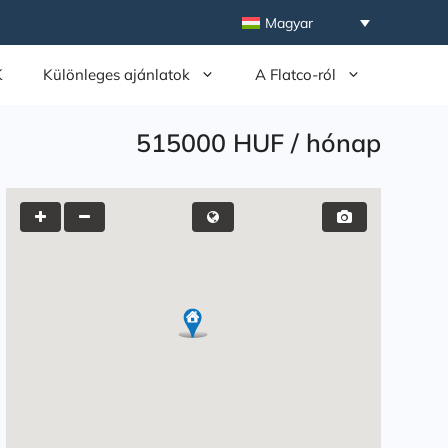
Magyar
K
Különleges ajánlatok
A Flatco-ról
515000 HUF
/
hónap