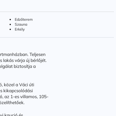
Edzőterem
Szauna
Erkély
rtmanházban. Teljesen
 lakás várja új bérlőjét.
gálat biztosítja a
 közel a Váci úti
s kikapcsolódási
ó, az 1-es villamos, 105-
zelíthetőek.
vi kaució és