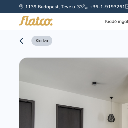
Skip
1139 Budapest, Teve u. 33
+36-1-9193261
to
content
Kiadó inga
Kiadva