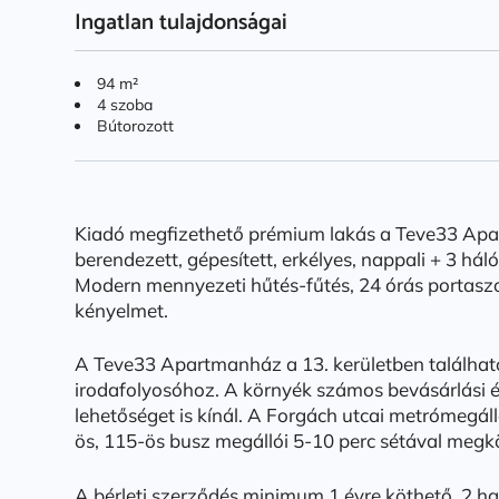
Ingatlan tulajdonságai
94 m²
4 szoba
Bútorozott
Kiadó megfizethető prémium lakás a Teve33 Apa
berendezett, gépesített, erkélyes, nappali + 3 hálós
Modern mennyezeti hűtés-fűtés, 24 órás portaszol
kényelmet.
A Teve33 Apartmanház a 13. kerületben található,
irodafolyosóhoz. A környék számos bevásárlási é
lehetőséget is kínál. A Forgách utcai metrómegáll
ös, 115-ös busz megállói 5-10 perc sétával megkö
A bérleti szerződés minimum 1 évre köthető, 2 ha