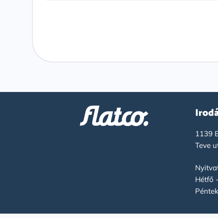
Irod
1139 B
Teve u
Nyitvat
Hétfő 
Péntek