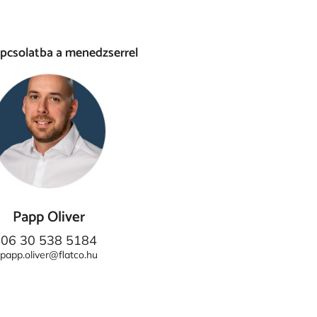
apcsolatba a menedzserrel
Papp Oliver
06 30 538 5184
papp.oliver@flatco.hu