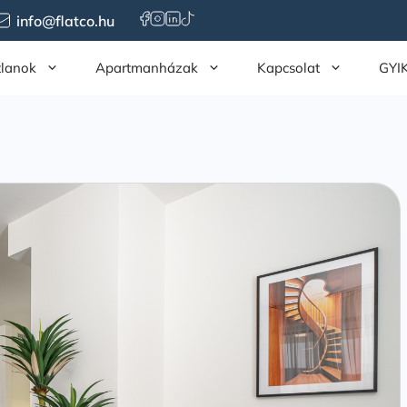
info@flatco.hu
tlanok
Apartmanházak
Kapcsolat
GYI