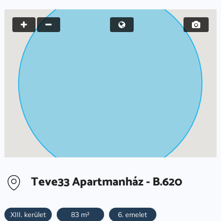
Teve33 Apartmanház - B.620
XIII. kerület
83 m²
6. emelet