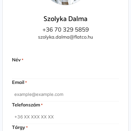
Szolyka Dalma
+36 70 329 5859
szolyka.dalma@flatco.hu
Név
*
Email
*
Telefonszám
*
Tárgy
*