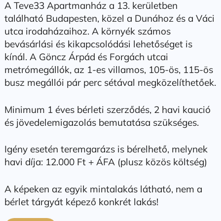
A Teve33 Apartmanház a 13. kerületben
található Budapesten, közel a Dunához és a Váci
utca irodaházaihoz. A környék számos
bevásárlási és kikapcsolódási lehetőséget is
kínál. A Göncz Árpád és Forgách utcai
metrómegállók, az 1-es villamos, 105-ös, 115-ös
busz megállói pár perc sétával megközelíthetőek.
Minimum 1 éves bérleti szerződés, 2 havi kaució
és jövedelemigazolás bemutatása szükséges.
Igény esetén teremgarázs is bérelhető, melynek
havi díja: 12.000 Ft + ÁFA (plusz közös költség)
A képeken az egyik mintalakás látható, nem a
bérlet tárgyát képező konkrét lakás!