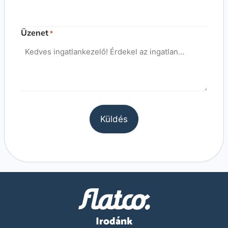
Üzenet
*
Irodánk