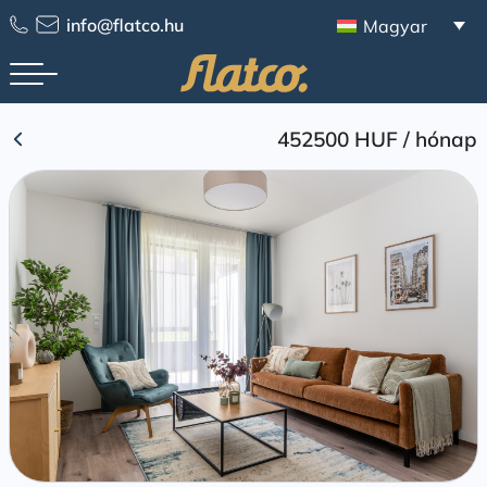
Skip
info@flatco.hu
Magyar
to
content
452500 HUF
/
hónap