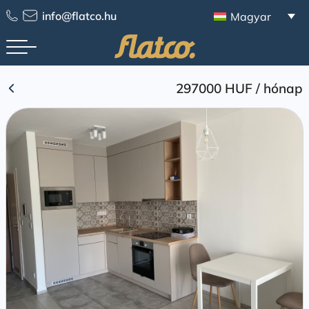
Skip
info@flatco.hu
Magyar
to
content
297000 HUF
/
hónap