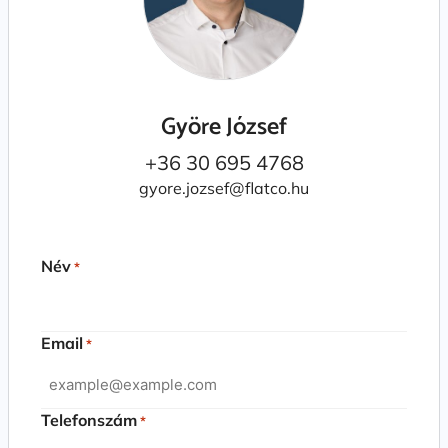
Györe József
+36 30 695 4768
gyore.jozsef@flatco.hu
Név
*
Email
*
Telefonszám
*