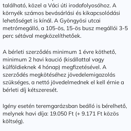
található, közel a Váci úti irodafolyosóhoz. A
környék számos bevásárlási és kikapcsolódási
lehetőséget is kínál. A Gyöngyösi utcai
metrómegálló, a 105-ös, 15-ös busz megállói 3-5
perc sétával megközelíthetőek.
A bérleti szerződés minimum 1 évre köthető,
minimum 2 havi kaució (kisállattal vagy
külföldieknek 4 hónap) megfizetésével. A
szerződés megkötéséhez jövedelemigazolás
szükséges, a nettó jövedelmednek el kell érnie a
bérleti díj kétszeresét.
Igény esetén teremgarázsban beálló is bérelhető,
melynek havi díja: 19.050 Ft (+ 9.171 Ft közös
költség).