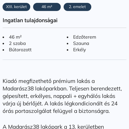
XIII. kerület
46 m²
2. emelet
Ingatlan tulajdonságai
46 m²
Edzőterem
2 szoba
Szauna
Bútorozott
Erkély
Kiadó megfizethető prémium lakás a
Madarász38 lakóparkban. Teljesen berendezett,
gépesített, erkélyes, nappali + egyhálós lakás
várja új bérlőjét. A lakás légkondicionált és 24
órás portaszolgálat felügyel a biztonságra.
A Madarász38 lakópark a 13. kerületben