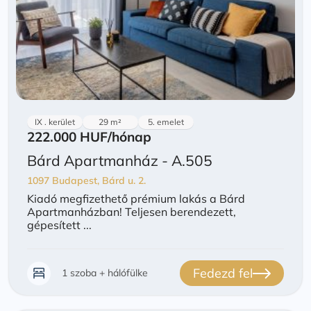
IX . kerület
29 m²
5. emelet
222.000 HUF
/hónap
Bárd Apartmanház - A.505
1097 Budapest, Bárd u. 2.
Kiadó megfizethető prémium lakás a Bárd
Apartmanházban! Teljesen berendezett,
gépesített ...
Fedezd fel
1 szoba + hálófülke