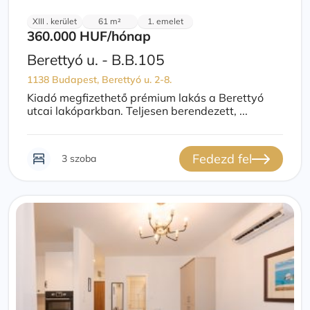
XIII . kerület
61 m²
1. emelet
360.000 HUF
/hónap
Berettyó u. - B.B.105
1138 Budapest, Berettyó u. 2-8.
Kiadó megfizethető prémium lakás a Berettyó
utcai lakóparkban. Teljesen berendezett, ...
Fedezd fel
3 szoba