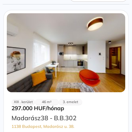
XIII . kerület
46 m²
3. emelet
297.000 HUF
/hónap
Madarász38 - B.B.302
1138 Budapest, Madarász u. 38.