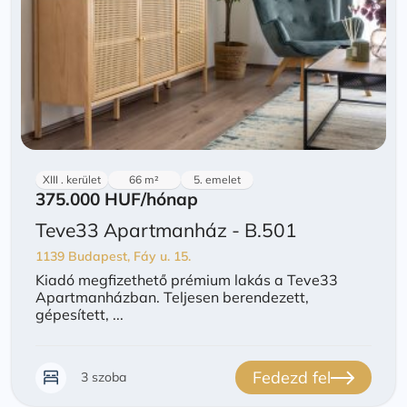
XIII . kerület
66 m²
5. emelet
375.000 HUF
/hónap
Teve33 Apartmanház - B.501
1139 Budapest, Fáy u. 15.
Kiadó megfizethető prémium lakás a Teve33
Apartmanházban. Teljesen berendezett,
gépesített, ...
Fedezd fel
3 szoba