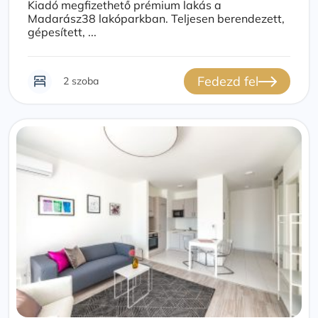
Kiadó megfizethető prémium lakás a
Madarász38 lakóparkban. Teljesen berendezett,
gépesített, ...
Fedezd fel
2 szoba