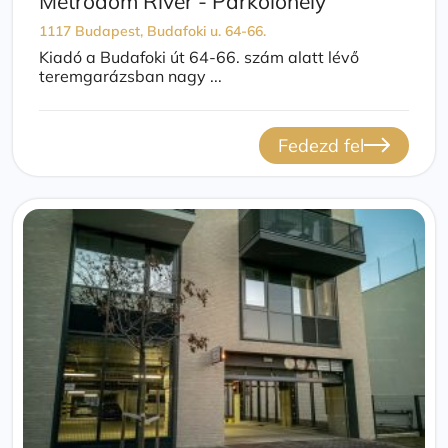
Metrodom River - Parkolóhely
1117 Budapest, Budafoki u. 64-66.
Kiadó a Budafoki út 64-66. szám alatt lévő
teremgarázsban nagy ...
Fedezd fel