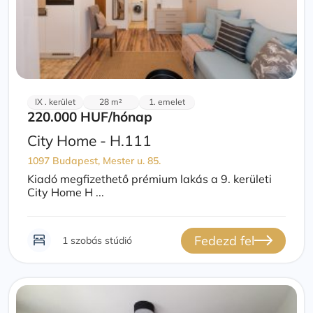
IX . kerület
28 m²
1. emelet
220.000 HUF
/hónap
City Home - H.111
1097 Budapest, Mester u. 85.
Kiadó megfizethető prémium lakás a 9. kerületi
City Home H ...
Fedezd fel
1 szobás stúdió