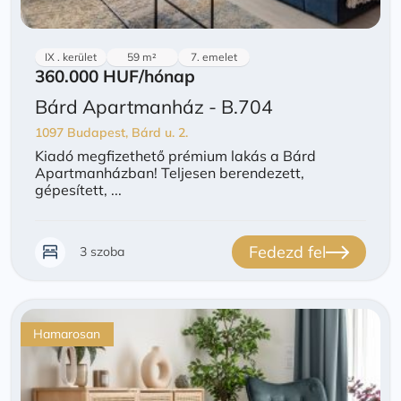
IX . kerület
59 m²
7. emelet
360.000 HUF
/hónap
Bárd Apartmanház - B.704
1097 Budapest, Bárd u. 2.
Kiadó megfizethető prémium lakás a Bárd
Apartmanházban! Teljesen berendezett,
gépesített, ...
Fedezd fel
3 szoba
Hamarosan