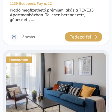
1139 Budapest, Fáy u. 12
Kiadó megfizethető prémium lakás a TEVE33
Apartmanházban. Teljesen berendezett,
gépesített, ...
Fedezd fel
3 szoba
Hamarosan