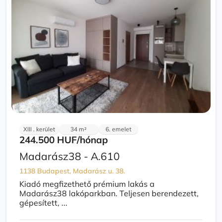
XIII . kerület
34 m²
6. emelet
244.500 HUF
/hónap
Madarász38 - A.610
1138 Budapest, Madarász u. 38.
Kiadó megfizethető prémium lakás a
Madarász38 lakóparkban. Teljesen berendezett,
gépesített, ...