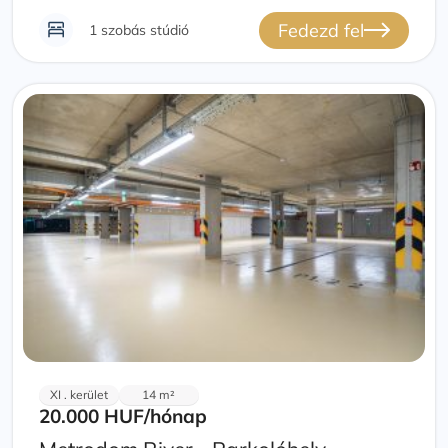
Fedezd fel
1 szobás stúdió
XI . kerület
14 m²
20.000 HUF
/hónap