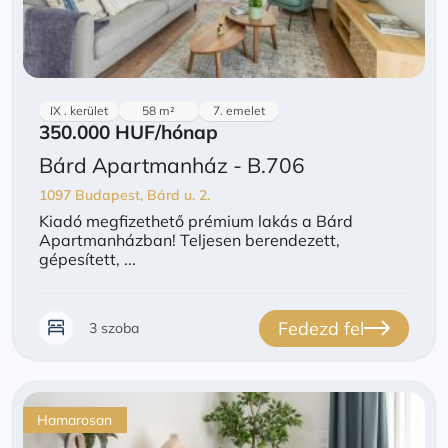
IX . kerület
58 m²
7. emelet
350.000 HUF
/hónap
Bárd Apartmanház - B.706
1097 Budapest, Bárd u. 2.
Kiadó megfizethető prémium lakás a Bárd
Apartmanházban! Teljesen berendezett,
gépesített, ...
Fedezd fel
3 szoba
Hamarosan