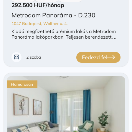
292.500 HUF
/hónap
Metrodom Panoráma - D.230
1047 Budapest, Wolfner u. 4.
Kiadó megfizethető prémium lakás a Metrodom
Panoráma lakóparkban. Teljesen berendezett, ...
Fedezd fel
2 szoba
Hamarosan