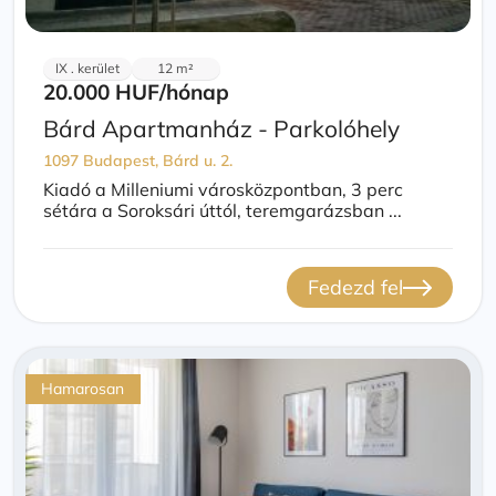
IX . kerület
12 m²
20.000 HUF
/hónap
Bárd Apartmanház - Parkolóhely
1097 Budapest, Bárd u. 2.
Kiadó a Milleniumi városközpontban, 3 perc
sétára a Soroksári úttól, teremgarázsban ...
Fedezd fel
Hamarosan