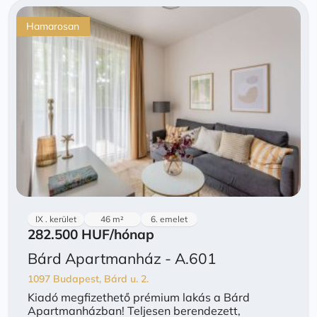
Hamarosan
IX . kerület
46 m²
6. emelet
282.500 HUF
/hónap
Bárd Apartmanház - A.601
1097 Budapest, Bárd u. 2.
Kiadó megfizethető prémium lakás a Bárd
Apartmanházban! Teljesen berendezett,