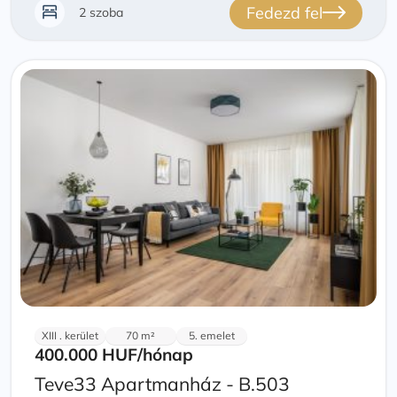
Fedezd fel
2 szoba
XIII . kerület
70 m²
5. emelet
400.000 HUF
/hónap
Teve33 Apartmanház - B.503