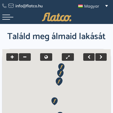
Skip
info@flatco.hu
Magyar
to
content
Találd meg álmaid lakását