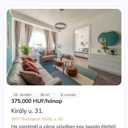
VII . kerület
80 m²
6. emelet
375.000 HUF
/hónap
Király u. 31.
1077 Budapest, Király u. 31.
Ha szeretnél a város szívében egy igazán életteli