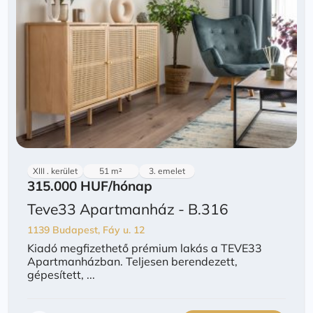
XIII . kerület
51 m²
3. emelet
315.000 HUF
/hónap
Teve33 Apartmanház - B.316
1139 Budapest, Fáy u. 12
Kiadó megfizethető prémium lakás a TEVE33
Apartmanházban. Teljesen berendezett,
gépesített, ...