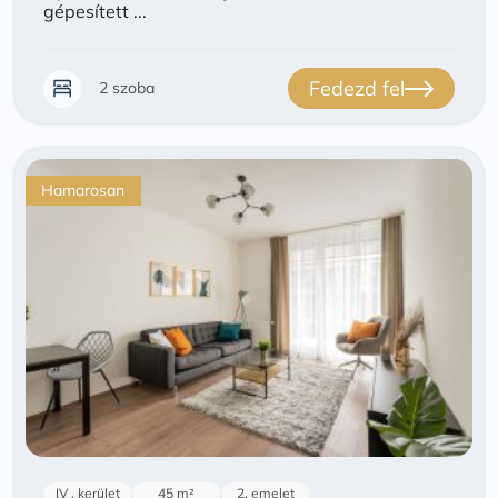
gépesített ...
Fedezd fel
2 szoba
Hamarosan
IV . kerület
45 m²
2. emelet