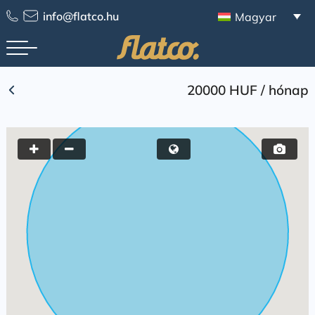
Skip
info@flatco.hu
Magyar
to
content
20000 HUF
/
hónap