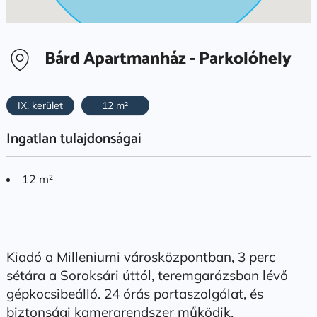
Bárd Apartmanház - Parkolóhely
IX. kerület
12 m²
Ingatlan tulajdonságai
12 m²
Kiadó a Milleniumi városközpontban, 3 perc
sétára a Soroksári úttól, teremgarázsban lévő
gépkocsibeálló. 24 órás portaszolgálat, és
biztonsági kamerarendszer működik.