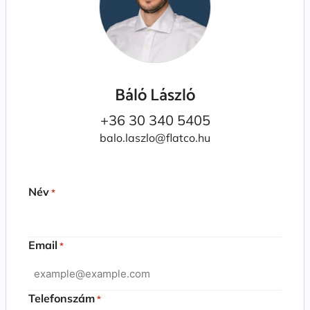
Báló László
+36 30 340 5405
balo.laszlo@flatco.hu
Név
*
Email
*
Telefonszám
*