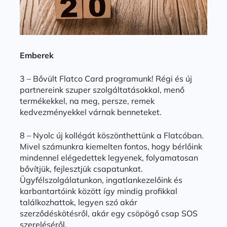
Emberek
3 – Bővült Flatco Card programunk! Régi és új
partnereink szuper szolgáltatásokkal, menő
termékekkel, na meg, persze, remek
kedvezményekkel várnak benneteket.
8 – Nyolc új kollégát köszönthettünk a Flatcóban.
Mivel számunkra kiemelten fontos, hogy bérlőink
mindennel elégedettek legyenek, folyamatosan
bővítjük, fejlesztjük csapatunkat.
Ügyfélszolgálatunkon, ingatlankezelőink és
karbantartóink között így mindig profikkal
találkozhattok, legyen szó akár
szerződéskötésről, akár egy csöpögő csap SOS
szereléséről.