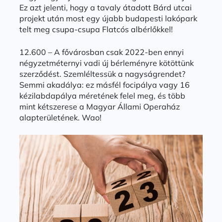
Ez azt jelenti, hogy a tavaly átadott Bárd utcai
projekt után most egy újabb budapesti lakópark
telt meg csupa-csupa Flatcós albérlőkkel!
12.600 – A fővárosban csak 2022-ben ennyi
négyzetméternyi vadi új bérleményre kötöttünk
szerződést. Szemléltessük a nagyságrendet?
Semmi akadálya: ez másfél focipálya vagy 16
kézilabdapálya méretének felel meg, és több
mint kétszerese a Magyar Állami Operaház
alapterületének. Wao!