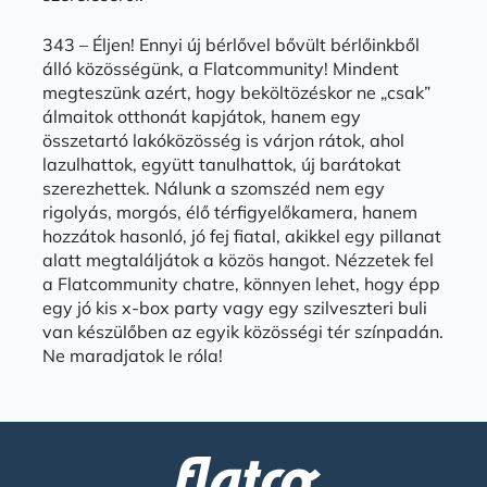
343 – Éljen! Ennyi új bérlővel bővült bérlőinkből
álló közösségünk, a Flatcommunity! Mindent
megteszünk azért, hogy beköltözéskor ne „csak”
álmaitok otthonát kapjátok, hanem egy
összetartó lakóközösség is várjon rátok, ahol
lazulhattok, együtt tanulhattok, új barátokat
szerezhettek. Nálunk a szomszéd nem egy
rigolyás, morgós, élő térfigyelőkamera, hanem
hozzátok hasonló, jó fej fiatal, akikkel egy pillanat
alatt megtaláljátok a közös hangot. Nézzetek fel
a Flatcommunity chatre, könnyen lehet, hogy épp
egy jó kis x-box party vagy egy szilveszteri buli
van készülőben az egyik közösségi tér színpadán.
Ne maradjatok le róla!