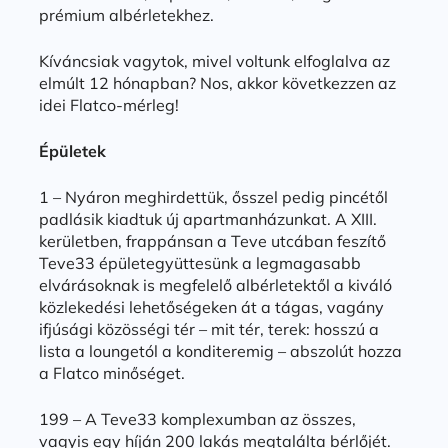
prémium albérletekhez.
Kíváncsiak vagytok, mivel voltunk elfoglalva az
elmúlt 12 hónapban? Nos, akkor következzen az
idei Flatco-mérleg!
Épületek
1 – Nyáron meghirdettük, ősszel pedig pincétől
padlásik kiadtuk új apartmanházunkat. A XIII.
kerületben, frappánsan a Teve utcában feszítő
Teve33 épületegyüttesünk a legmagasabb
elvárásoknak is megfelelő albérletektől a kiváló
közlekedési lehetőségeken át a tágas, vagány
ifjúsági közösségi tér – mit tér, terek: hosszú a
lista a loungetól a konditeremig – abszolút hozza
a Flatco minőséget.
199 – A Teve33 komplexumban az összes,
vagyis egy híján 200 lakás megtalálta bérlőjét.