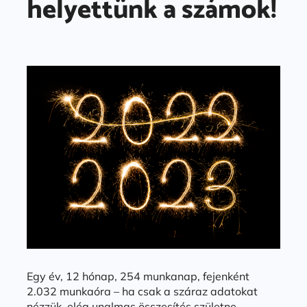
helyettünk a számok!
Egy év, 12 hónap, 254 munkanap, fejenként
2.032 munkaóra – ha csak a száraz adatokat
nézzük, elég unalmas összesítés születne.