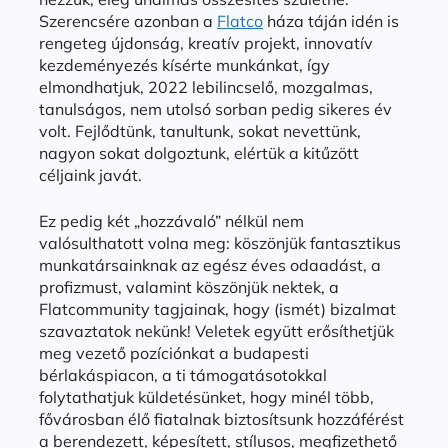
Szerencsére azonban a
Flatco
háza táján idén is
rengeteg újdonság, kreatív projekt, innovatív
kezdeményezés kísérte munkánkat, így
elmondhatjuk, 2022 lebilincselő, mozgalmas,
tanulságos, nem utolsó sorban pedig sikeres év
volt. Fejlődtünk, tanultunk, sokat nevettünk,
nagyon sokat dolgoztunk, elértük a kitűzött
céljaink javát.
Ez pedig két „hozzávaló” nélkül nem
valósulthatott volna meg: köszönjük fantasztikus
munkatársainknak az egész éves odaadást, a
profizmust, valamint köszönjük nektek, a
Flatcommunity tagjainak, hogy (ismét) bizalmat
szavaztatok nekünk! Veletek együtt erősíthetjük
meg vezető pozíciónkat a budapesti
bérlakáspiacon, a ti támogatásotokkal
folytathatjuk küldetésünket, hogy minél több,
fővárosban élő fiatalnak biztosítsunk hozzáférést
a berendezett, képesített, stílusos, megfizethető