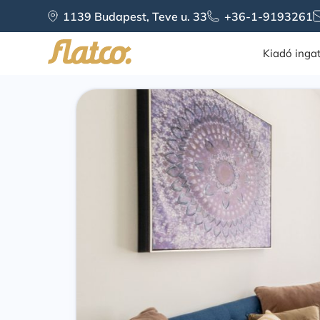
1139 Budapest, Teve u. 33
+36-1-9193261
Kiadó inga