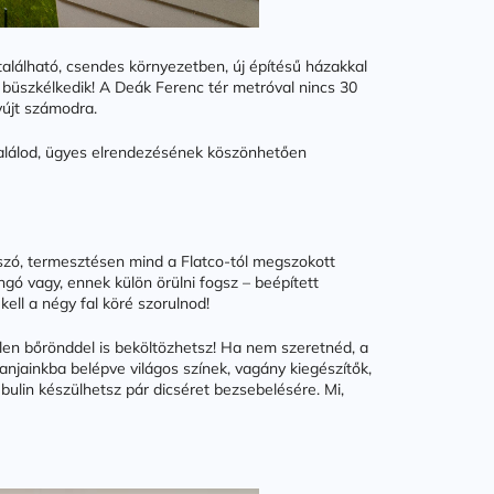
található, csendes környezetben, új építésű házakkal
 büszkélkedik! A Deák Ferenc tér metróval nincs 30
yújt számodra.
találod, ügyes elrendezésének köszönhetően
 szó, termesztésen mind a Flatco-tól megszokott
ngó vagy, ennek külön örülni fogsz – beépített
ell a négy fal köré szorulnod!
etlen bőrönddel is beköltözhetsz! Ha nem szeretnéd, a
anjainkba belépve világos színek, vagány kiegészítők,
ulin készülhetsz pár dicséret bezsebelésére. Mi,