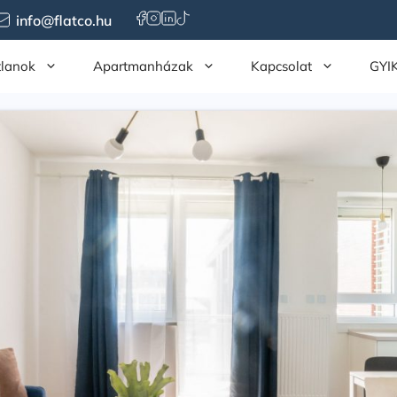
info@flatco.hu
tlanok
Apartmanházak
Kapcsolat
GYI