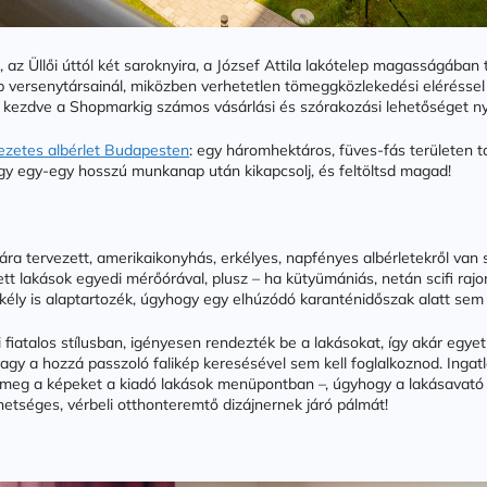
az Üllői úttól két saroknyira, a József Attila lakótelep magasságában 
b versenytársainál, miközben verhetetlen tömeggközlekedési eléréssel
ól kezdve a Shopmarkig számos vásárlási és szórakozási lehetőséget n
vezetes albérlet Budapesten
: egy háromhektáros, füves-fás területen 
ogy egy-egy hosszú munkanap után kikapcsolj, és feltöltsd magad!
ra tervezett, amerikaikonyhás, erkélyes, napfényes albérletekről van
t lakások egyedi mérőórával, plusz – ha kütyümániás, netán scifi rajo
ély is alaptartozék, úgyhogy egy elhúzódó karanténidőszak alatt sem k
i fiatalos stílusban, igényesen rendezték be a lakásokat, így akár egy
agy a hozzá passzoló falikép keresésével sem kell foglalkoznod. Ingatl
 meg a képeket a kiadó lakások menüpontban –, úgyhogy a lakásavató b
ehetséges, vérbeli otthonteremtő dizájnernek járó pálmát!