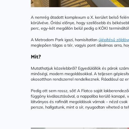
A nemrég átadott komplexum a X. kerület belső felén, 
körülvéve. Óriási előnye, hogy szellősebb és békéseb
perc, egy-két megállón belül pedig a KÖKI terminált
A Metrodom Park igazi, hamisítatlan
újépítésű zöldö
meglepően tágas a tér, vagyis pont alkalmas arra, h
Mit?
Mutathatjuk közelebbről? Egyedülállók és párok számá
minőségi, modern megoldásokkal. A teljesen gépiesítet
okosotthon rendszerrel rendelkeznek. Ráadásul az erk
Pedig ott sem rossz, sőt! A Flatco saját lakberendező
függöny kiválasztásával, a nappaliba kerülő kanapé, v
látványos és rafinált megoldások várnak – nézd csak
persze, hallgatunk, mint a sír, nyugodtan viheted a t