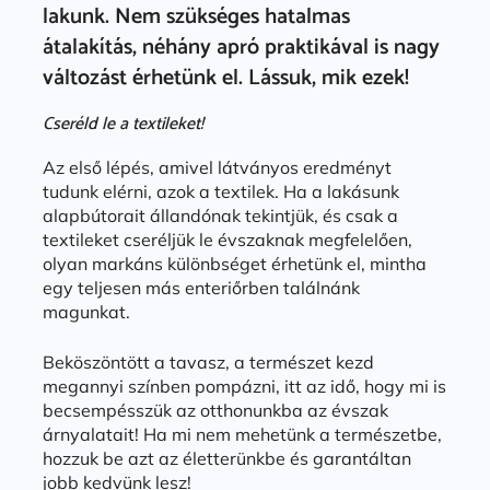
lakunk. Nem szükséges hatalmas
átalakítás, néhány apró praktikával is nagy
változást érhetünk el. Lássuk, mik ezek!
Cseréld le a textileket!
Az első lépés, amivel látványos eredményt
tudunk elérni, azok a textilek. Ha a lakásunk
alapbútorait állandónak tekintjük, és csak a
textileket cseréljük le évszaknak megfelelően,
olyan markáns különbséget érhetünk el, mintha
egy teljesen más enteriőrben találnánk
magunkat.
Beköszöntött a tavasz, a természet kezd
megannyi színben pompázni, itt az idő, hogy mi is
becsempésszük az otthonunkba az évszak
árnyalatait! Ha mi nem mehetünk a természetbe,
hozzuk be azt az életterünkbe és garantáltan
jobb kedvünk lesz!