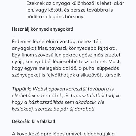
Ezeknek az anyaga különböző is lehet, akár
len, vagy kötött, és persze továbbra is
hódít az elegáns bársony.
Használj könnyed anyagokat!
Érdemes lecserélni a vastag, nehéz, téli
anyagokat friss, tavaszi, könnyedebb fajtákra.
Egy finom szövésű len pokróc egész más érzetet
nyújt, könnyebbé, légiesebbé teszi a teret. Most,
hogy egyre melegebb az idő, a puha, süppedős
szőnyegeket is felválthatják a síkszövött társaik.
Tippünk: Webshopokon keresztül továbbra is
elérhetőek a termékek, és tapasztalatból tudjuk,
hogy a házhozszállítás sem akadozik. Ne
késlekedj, szerezz be pár új darabot!
Dekoráld ki a falakat!
A következő apró lépés amivel feldobhatjuk a