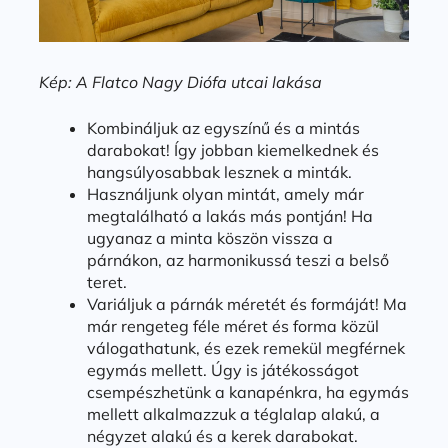
Kép: A Flatco Nagy Diófa utcai lakása
Kombináljuk az egyszínű és a mintás
darabokat! Így jobban kiemelkednek és
hangsúlyosabbak lesznek a minták.
Használjunk olyan mintát, amely már
megtalálható a lakás más pontján! Ha
ugyanaz a minta köszön vissza a
párnákon, az harmonikussá teszi a belső
teret.
Variáljuk a párnák méretét és formáját! Ma
már rengeteg féle méret és forma közül
válogathatunk, és ezek remekül megférnek
egymás mellett. Úgy is játékosságot
csempészhetünk a kanapénkra, ha egymás
mellett alkalmazzuk a téglalap alakú, a
négyzet alakú és a kerek darabokat.