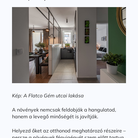
Kép: A Flatco Gém utcai lakása
A növények nemcsak feldobják a hangulatod,
hanem a levegő minőségét is javítják.
Helyezd őket az otthonod meghatározó részeire –
persze a növények fényigényét szem előtt tartva