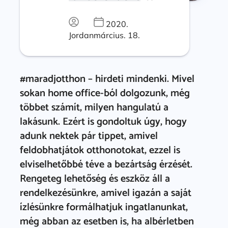
2020.
Jordan
március. 18.
#maradjotthon – hirdeti mindenki. Mivel
sokan home office-ból dolgozunk, még
többet számít, milyen hangulatú a
lakásunk. Ezért is gondoltuk úgy, hogy
adunk nektek pár tippet, amivel
feldobhatjátok otthonotokat, ezzel is
elviselhetőbbé téve a bezártság érzését.
Rengeteg lehetőség és eszköz áll a
rendelkezésünkre, amivel igazán a saját
ízlésünkre formálhatjuk ingatlanunkat,
még abban az esetben is, ha albérletben