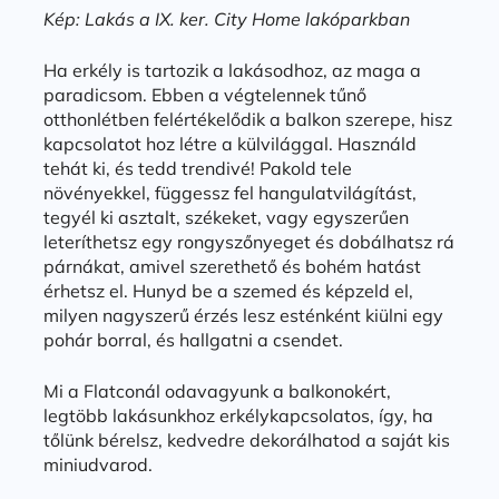
Kép: Lakás a IX. ker. City Home lakóparkban
Ha erkély is tartozik a lakásodhoz, az maga a
paradicsom. Ebben a végtelennek tűnő
otthonlétben felértékelődik a balkon szerepe, hisz
kapcsolatot hoz létre a külvilággal. Használd
tehát ki, és tedd trendivé! Pakold tele
növényekkel, függessz fel hangulatvilágítást,
tegyél ki asztalt, székeket, vagy egyszerűen
leteríthetsz egy rongyszőnyeget és dobálhatsz rá
párnákat, amivel szerethető és bohém hatást
érhetsz el. Hunyd be a szemed és képzeld el,
milyen nagyszerű érzés lesz esténként kiülni egy
pohár borral, és hallgatni a csendet.
Mi a Flatconál odavagyunk a balkonokért,
legtöbb lakásunkhoz erkélykapcsolatos, így, ha
tőlünk bérelsz, kedvedre dekorálhatod a saját kis
miniudvarod.