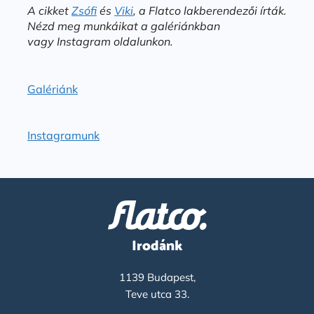
A cikket
Zsófi
és
Viki
, a Flatco lakberendezői írták.
Nézd meg munkáikat a galériánkban
vagy Instagram oldalunkon.
Galériánk
Instagramunk
Irodánk
1139 Budapest,
Teve utca 33.