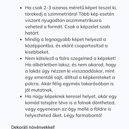
Ha csak 2-3 azonos méretű képet teszel ki,
törekedj a szimmetriára! Több kép esetén
viszont nyugodtan aszimmetrikusra
veheted a formát. Csak a képzelet szab
határt.
Mindig a legnagyobb képet helyezd a
középpontba, és eköré csoportosítsd a
kisebbeket.
Nem kötelező a falra szegelned a képeket!
Ha albérletben laksz, és nem akarod, hogy
a lakás úgy nézzen ki visszaadáskor, mint
egy ementáli sajt, állítsd a képkereteket a
polcra. Akár félig egymás takarásában is
jól mutatnak.
Ha nagy képeknek keresel helyet, akár egy
komód tetejére téve is a falnak döntheted,
vagy egyenesen az ágy mellé a földre is
helyezheted őket. Légy formabontó!
Dekorálj növényekkel!