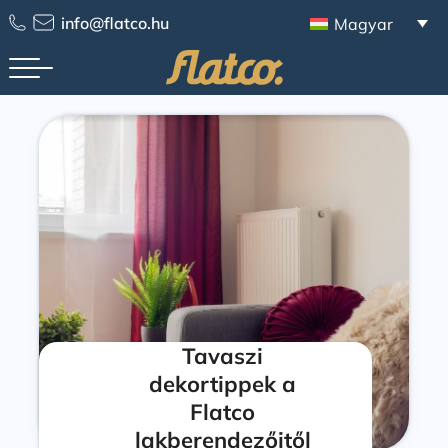
info@flatco.hu
Magyar
Tavaszi
dekortippek a
Flatco
lakberendezőitől