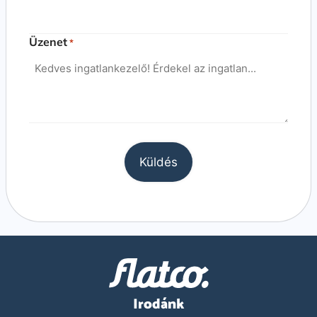
Üzenet
*
Irodánk