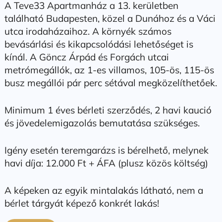
A Teve33 Apartmanház a 13. kerületben
található Budapesten, közel a Dunához és a Váci
utca irodaházaihoz. A környék számos
bevásárlási és kikapcsolódási lehetőséget is
kínál. A Göncz Árpád és Forgách utcai
metrómegállók, az 1-es villamos, 105-ös, 115-ös
busz megállói pár perc sétával megközelíthetőek.
Minimum 1 éves bérleti szerződés, 2 havi kaució
és jövedelemigazolás bemutatása szükséges.
Igény esetén teremgarázs is bérelhető, melynek
havi díja: 12.000 Ft + ÁFA (plusz közös költség)
A képeken az egyik mintalakás látható, nem a
bérlet tárgyát képező konkrét lakás!