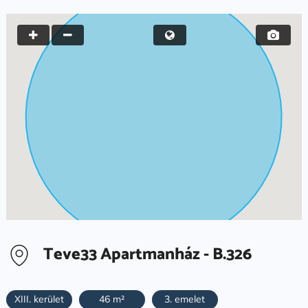
Teve33 Apartmanház - B.326
XIII. kerület
46 m²
3. emelet