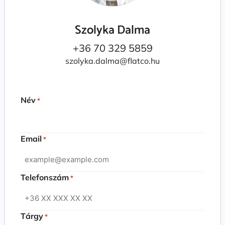
Szolyka Dalma
+36 70 329 5859
szolyka.dalma@flatco.hu
Név
*
Email
*
Telefonszám
*
Tárgy
*