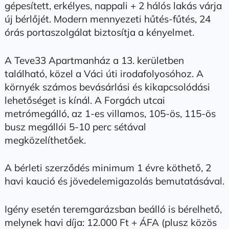
gépesített, erkélyes, nappali + 2 hálós lakás várja
új bérlőjét. Modern mennyezeti hűtés-fűtés, 24
órás portaszolgálat biztosítja a kényelmet.
A Teve33 Apartmanház a 13. kerületben
található, közel a Váci úti irodafolyosóhoz. A
környék számos bevásárlási és kikapcsolódási
lehetőséget is kínál. A Forgách utcai
metrómegálló, az 1-es villamos, 105-ös, 115-ös
busz megállói 5-10 perc sétával
megközelíthetőek.
A bérleti szerződés minimum 1 évre köthető, 2
havi kaució és jövedelemigazolás bemutatásával.
Igény esetén teremgarázsban beálló is bérelhető,
melynek havi díja: 12.000 Ft + ÁFA (plusz közös