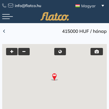
Skip
info@flatco.hu
Magyar
to
content
415000 HUF
/
hónap