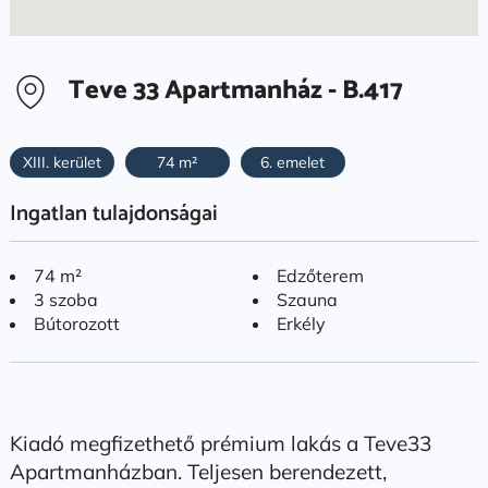
Teve 33 Apartmanház - B.417
XIII. kerület
74 m²
6. emelet
Ingatlan tulajdonságai
74 m²
Edzőterem
3 szoba
Szauna
Bútorozott
Erkély
Kiadó megfizethető prémium lakás a Teve33
Apartmanházban. Teljesen berendezett,