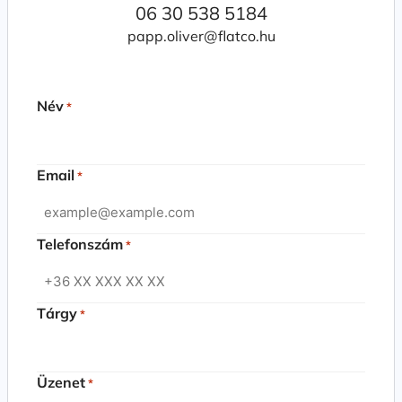
06 30 538 5184
papp.oliver@flatco.hu
Név
*
Email
*
Telefonszám
*
Tárgy
*
Üzenet
*