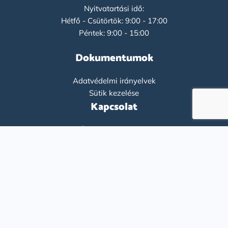
Nyitvatartási idő:
Hétfő - Csütörtök: 9:00 - 17:00
Péntek: 9:00 - 15:00
Dokumentumok
Adatvédelmi irányelvek
Sütik kezelése
Kapcsolat
+36-1-9193261
info@flatco.hu
English
(
Angol
)
Magyar