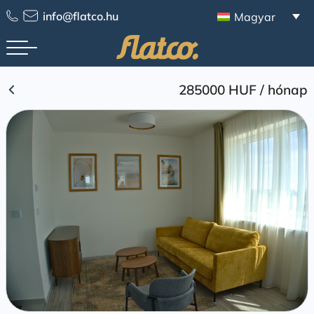
Skip
info@flatco.hu
Magyar
to
content
285000 HUF
/
hónap