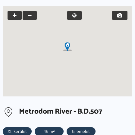
Metrodom River - B.D.507
XI. kerület
45 m²
5. emelet