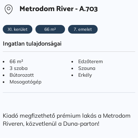
Metrodom River - A.703
XI. kerület
66 m²
7. emelet
Ingatlan tulajdonságai
66 m²
Edzőterem
3 szoba
Szauna
Bútorozott
Erkély
Mosogatógép
Kiadó megfizethető prémium lakás a Metrodom
Riveren, közvetlenül a Duna-parton!