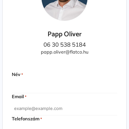
Papp Oliver
06 30 538 5184
papp.oliver@flatco.hu
Név
*
Email
*
Telefonszám
*