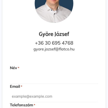
Györe József
+36 30 695 4768
gyore.jozsef@flatco.hu
Név
*
Email
*
Telefonszám
*