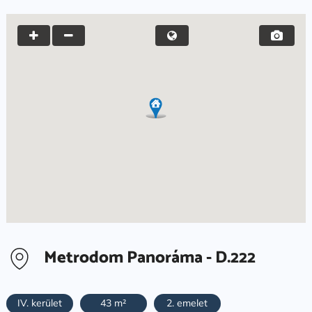
Metrodom Panoráma - D.222
IV. kerület
43 m²
2. emelet