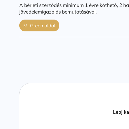
A bérleti szerződés minimum 1 évre köthető, 2 hav
jövedelemigazolás bemutatásával.
M. Green oldal
Lépj k