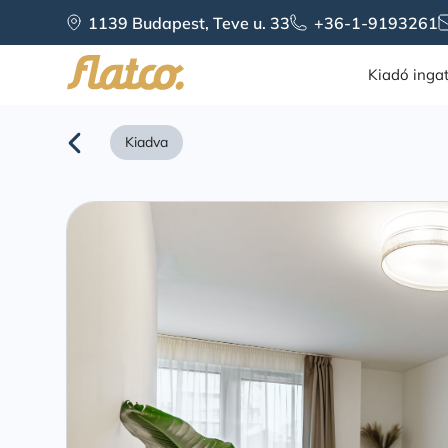
Skip
1139 Budapest, Teve u. 33
+36-1-9193261
to
content
Kiadó inga
Kiadva