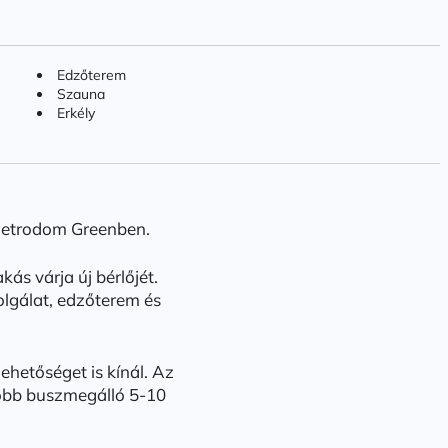
Edzőterem
Szauna
Erkély
 Metrodom Greenben.
kás várja új bérlőjét.
lgálat, edzőterem és
ehetőséget is kínál. Az
 több buszmegálló 5-10