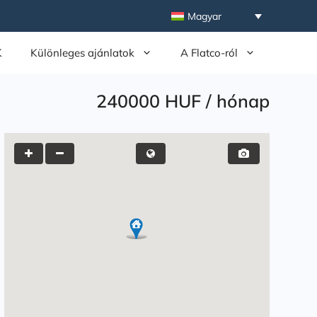
Magyar
K
Különleges ajánlatok
A Flatco-ról
240000 HUF
/
hónap