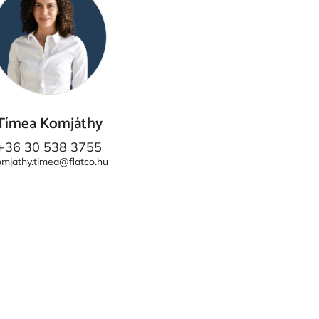
Tímea Komjáthy
+36 30 538 3755
omjathy.timea@flatco.hu