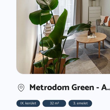
Metrodom Green - A.
IX. kerület
32 m²
3. emelet