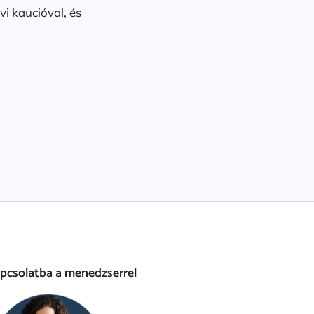
i kaucióval, és
apcsolatba a menedzserrel