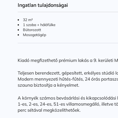
Ingatlan tulajdonságai
32 m²
1 szoba + hálófülke
Bútorozott
Mosogatógép
Kiadó megfizethető prémium lakás a 9. kerületi
Teljesen berendezett, gépesített, erkélyes stúdió la
Modern mennyezeti hűtés-fűtés, 24 órás portaszo
szauna biztosítja a kényelmet.
A környék számos bevásárlási és kikapcsolódási l
1-es, 2-es, 24-es, 51-es villamosmegálló, illetve
perc sétával megközelíthetőek.