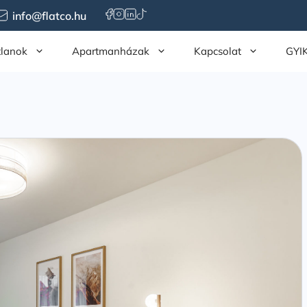
info@flatco.hu
tlanok
Apartmanházak
Kapcsolat
GYI