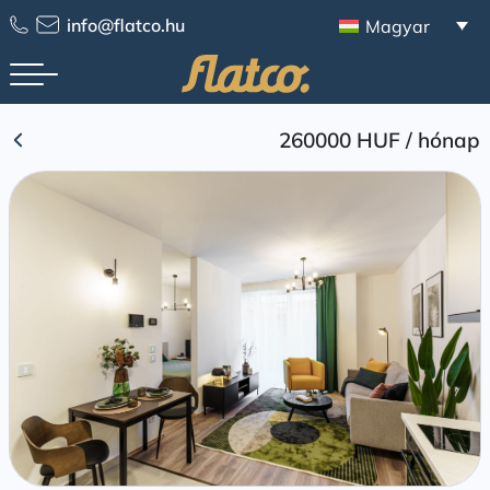
Skip
info@flatco.hu
Magyar
to
content
260000 HUF
/
hónap