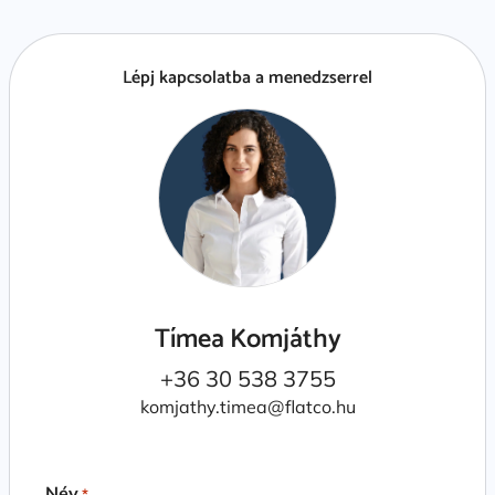
Lépj kapcsolatba a menedzserrel
Tímea Komjáthy
+36 30 538 3755
komjathy.timea@flatco.hu
Név
*