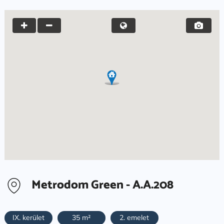
Metrodom Green - A.A.208
IX. kerület
35 m²
2. emelet