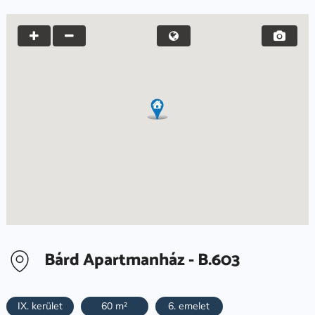
Bárd Apartmanház - B.603
IX. kerület
60 m²
6. emelet