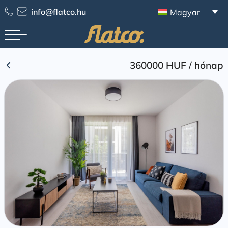
Skip
info@flatco.hu
Magyar
to
content
360000 HUF
/
hónap