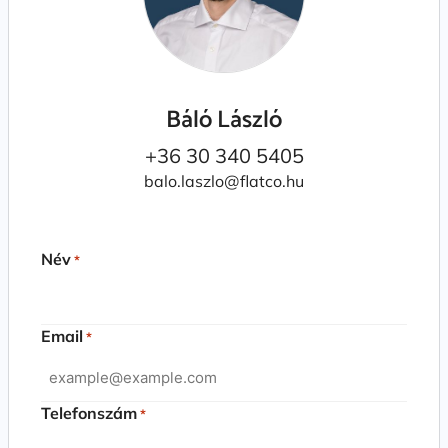
Báló László
+36 30 340 5405
balo.laszlo@flatco.hu
Név
*
Email
*
Telefonszám
*