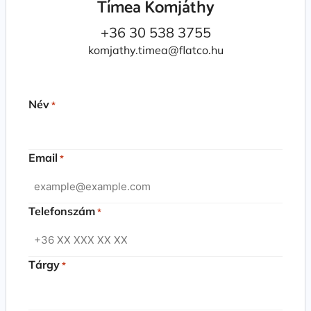
Tímea Komjáthy
+36 30 538 3755
komjathy.timea@flatco.hu
Név
*
Email
*
Telefonszám
*
Tárgy
*