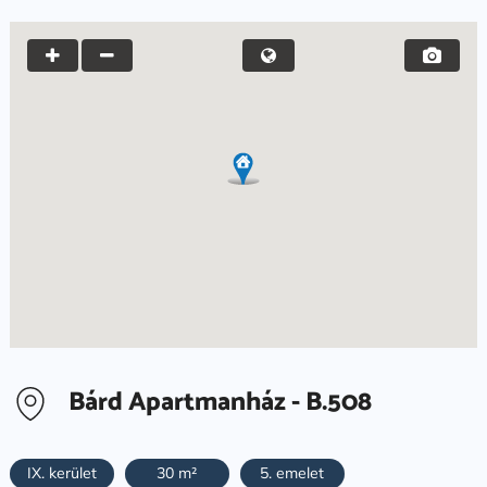
Bárd Apartmanház - B.508
IX. kerület
30 m²
5. emelet