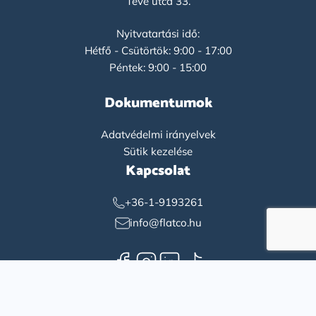
Teve utca 33.
Nyitvatartási idő:
Hétfő - Csütörtök: 9:00 - 17:00
Péntek: 9:00 - 15:00
Dokumentumok
Adatvédelmi irányelvek
Sütik kezelése
Kapcsolat
+36-1-9193261
info@flatco.hu
English
(
Angol
)
Magyar