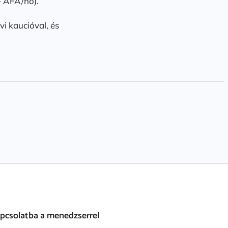
+ ÁFA/hó).
i kaucióval, és
apcsolatba a menedzserrel