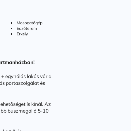
Mosogatógép
Edzőterem
Erkély
partmanházban!
i + egyhálós lakás várja
ás portaszolgálat és
ehetőséget is kínál. Az
 több buszmegálló 5-10