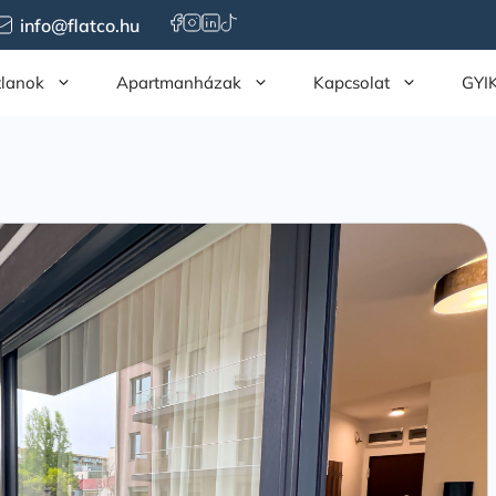
info@flatco.hu
tlanok
Apartmanházak
Kapcsolat
GYI