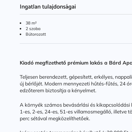
Ingatlan tulajdonságai
38 m²
2 szoba
Bútorozott
Kiadó megfizethető prémium lakás a Bárd A
Teljesen berendezett, gépesített, erkélyes, nappal
új bérlőjét. Modern mennyezeti hűtés-fűtés, 24 ór
edzőterem biztosítja a kényelmet.
A környék számos bevásárlási és kikapcsolódási l
1-es, 2-es, 24-es, 51-es villamosmegálló, illetve
perc sétával megközelíthetőek.