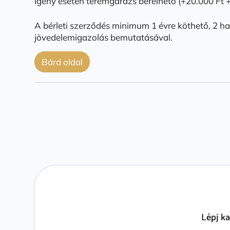
Igény esetén teremgarázs bérelhető (+20.000 Ft 
A bérleti szerződés minimum 1 évre köthető, 2 hav
jövedelemigazolás bemutatásával.
Bárd oldal
Lépj k