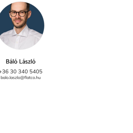
Báló László
+36 30 340 5405
balo.laszlo@flatco.hu