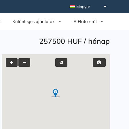
Magyar
K
Különleges ajánlatok
A Flatco-ról
257500 HUF
/
hónap