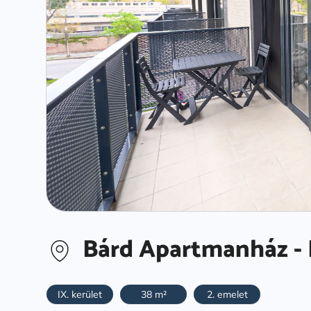
Bárd Apartmanház - 
IX. kerület
38 m²
2. emelet