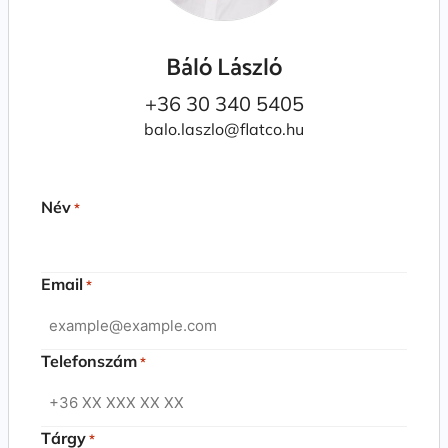
Báló László
+36 30 340 5405
balo.laszlo@flatco.hu
Név
*
Email
*
Telefonszám
*
Tárgy
*