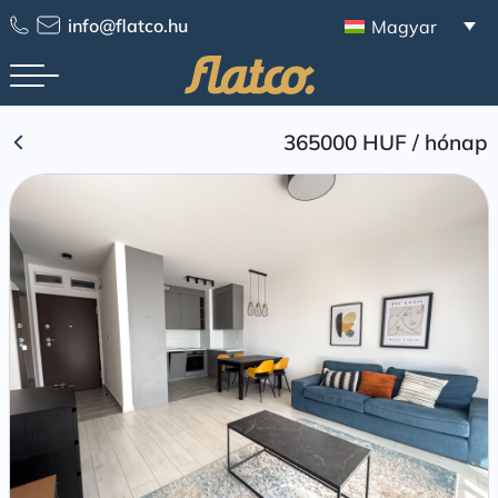
Skip
info@flatco.hu
Magyar
to
content
365000 HUF
/
hónap