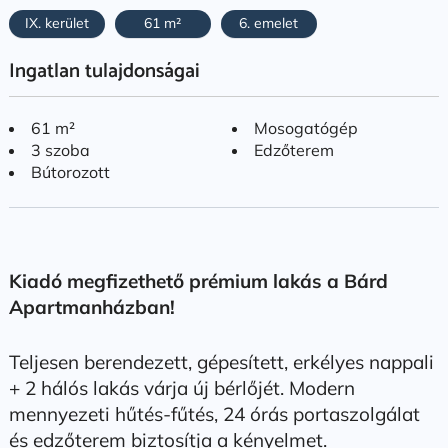
IX. kerület
61 m²
6. emelet
Ingatlan tulajdonságai
61 m²
Mosogatógép
3 szoba
Edzőterem
Bútorozott
Kiadó megfizethető prémium lakás a Bárd
Apartmanházban!
Teljesen berendezett, gépesített, erkélyes nappali
+ 2 hálós lakás várja új bérlőjét. Modern
mennyezeti hűtés-fűtés, 24 órás portaszolgálat
és edzőterem biztosítja a kényelmet.