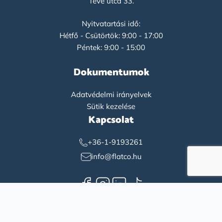
Teve utca 33.
Nyitvatartási idő:
Hétfő - Csütörtök: 9:00 - 17:00
Péntek: 9:00 - 15:00
Dokumentumok
Adatvédelmi irányelvek
Sütik kezelése
Kapcsolat
+36-1-9193261
info@flatco.hu
English
(
Angol
)
Magyar