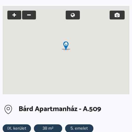
Bárd Apartmanház - A.509
IX. kerület
38 m²
5. emelet