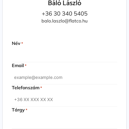
Báló László
+36 30 340 5405
balo.laszlo@flatco.hu
Név
*
Email
*
Telefonszám
*
Tárgy
*