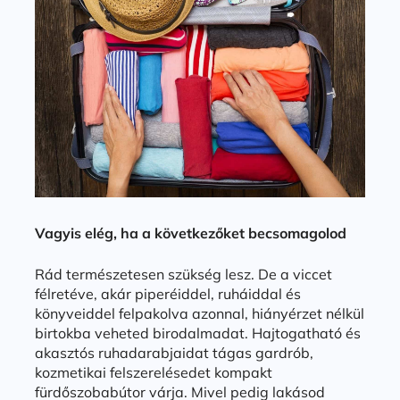
Vagyis elég, ha a következőket becsomagolod
Rád természetesen szükség lesz. De a viccet
félretéve, akár piperéiddel, ruháiddal és
könyveiddel felpakolva azonnal, hiányérzet nélkül
birtokba veheted birodalmadat. Hajtogatható és
akasztós ruhadarabjaidat tágas gardrób,
kozmetikai felszerelésedet kompakt
fürdőszobabútor várja. Mivel pedig lakásod