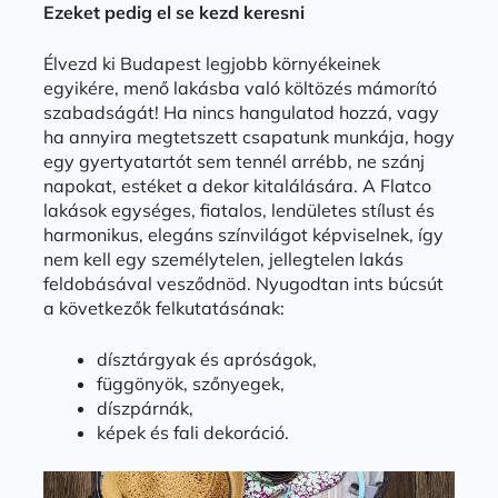
Ezeket pedig el se kezd keresni
Élvezd ki Budapest legjobb környékeinek
egyikére, menő lakásba való költözés mámorító
szabadságát! Ha nincs hangulatod hozzá, vagy
ha annyira megtetszett csapatunk munkája, hogy
egy gyertyatartót sem tennél arrébb, ne szánj
napokat, estéket a dekor kitalálására. A Flatco
lakások egységes, fiatalos, lendületes stílust és
harmonikus, elegáns színvilágot képviselnek, így
nem kell egy személytelen, jellegtelen lakás
feldobásával vesződnöd. Nyugodtan ints búcsút
a következők felkutatásának:
dísztárgyak és apróságok,
függönyök, szőnyegek,
díszpárnák,
képek és fali dekoráció.