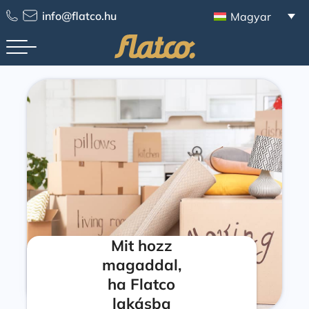
info@flatco.hu
Magyar
Mit hozz
magaddal,
ha Flatco
lakásba