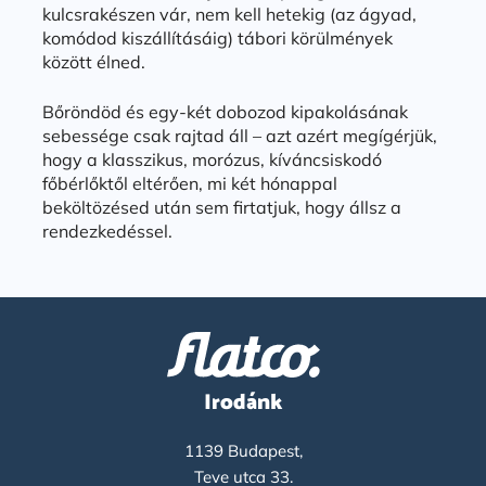
kulcsrakészen vár, nem kell hetekig (az ágyad,
komódod kiszállításáig) tábori körülmények
között élned.
Bőröndöd és egy-két dobozod kipakolásának
sebessége csak rajtad áll – azt azért megígérjük,
hogy a klasszikus, morózus, kíváncsiskodó
főbérlőktől eltérően, mi két hónappal
beköltözésed után sem firtatjuk, hogy állsz a
rendezkedéssel.
Irodánk
1139 Budapest,
Teve utca 33.