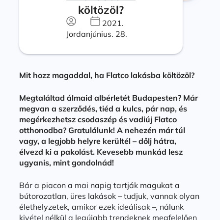
költözöl?
2021.
Jordan
június. 28.
Mit hozz magaddal, ha Flatco lakásba költözöl?
Megtaláltad álmaid albérletét Budapesten? Már
megvan a szerződés, tiéd a kulcs, pár nap, és
megérkezhetsz csodaszép és vadiúj Flatco
otthonodba? Gratulálunk! A nehezén már túl
vagy, a legjobb helyre kerültél – dőlj hátra,
élvezd ki a pakolást. Kevesebb munkád lesz
ugyanis, mint gondolnád!
Bár a piacon a mai napig tartják magukat a
bútorozatlan, üres lakások – tudjuk, vannak olyan
élethelyzetek, amikor ezek ideálisak –, nálunk
kivétel nélkül a legújabb trendeknek megfelelően