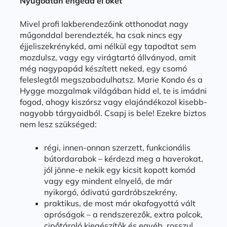
Nyugodtan engedd el őket
Mivel profi lakberendezőink otthonodat nagy
műgonddal berendezték, ha csak nincs egy
éjjeliszekrénykéd, ami nélkül egy tapodtat sem
mozdulsz, vagy egy virágtartó állványod, amit
még nagypapád készített neked, egy csomó
feleslegtől megszabadulhatsz. Marie Kondo és a
Hygge mozgalmak világában hidd el, te is imádni
fogod, ahogy kiszórsz vagy elajándékozol kisebb-
nagyobb tárgyaidból. Csapj is bele! Ezekre biztos
nem lesz szükséged:
régi, innen-onnan szerzett, funkcionális
bútordarabok – kérdezd meg a haverokat,
jól jönne-e nekik egy kicsit kopott komód
vagy egy mindent elnyelő, de már
nyikorgó, ódivatú gardróbszekrény,
praktikus, de most már okafogyottá vált
apróságok – a rendszerezők, extra polcok,
cipőtároló kiegészítők és egyéb, rosszul