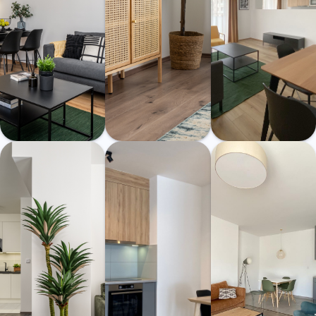
XIII. Teve u.
XIII. Fáy u.
XIII. Fáy u.
Teve33 Apartmanház
Teve33 Apartmanház
Teve33 Apartmanház
– A.601
– B.501
– B.419