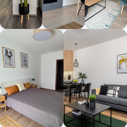
XIII. Fáy u.
XIII. Fáy u.
XIII. Teve u.
Teve33 Apartmanház
Teve33 Apartmanház
Teve33 Apartmanház
– B.712
– B.217
– A.605