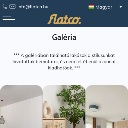
Skip
info@flatco.hu
Magyar
to
content
Galéria
*** A galériában található lakások a stílusunkat
hivatottak bemutatni, és nem feltétlenül azonnal
kiadhatóak. ***