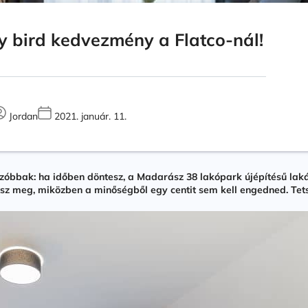
y bird kedvezmény a Flatco-nál!
Jordan
2021. január. 11.
óbbak: ha időben döntesz, a Madarász 38 lakópark újépítésű lak
atsz meg, miközben a minőségből egy centit sem kell engedned. Tets