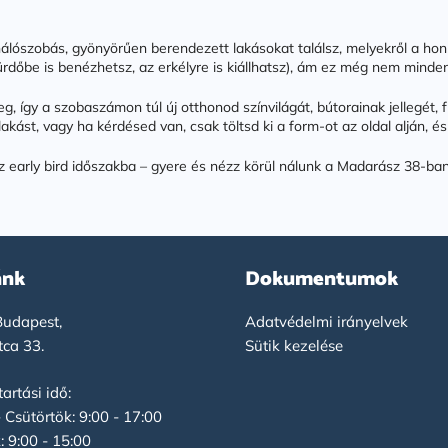
ét hálószobás, gyönyörűen berendezett lakásokat találsz, melyekről a h
ürdőbe is benézhetsz, az erkélyre is kiállhatsz), ám ez még nem minden
, így a szobaszámon túl új otthonod színvilágát, bútorainak jellegét,
akást, vagy ha kérdésed van, csak töltsd ki a form-ot az oldal alján, és
z early bird időszakba – gyere és nézz körül nálunk a Madarász 38-ban
ánk
Dokumentumok
udapest,
Adatvédelmi irányelvek
tca 33.
Sütik kezelése
artási idő:
- Csütörtök: 9:00 - 17:00
: 9:00 - 15:00