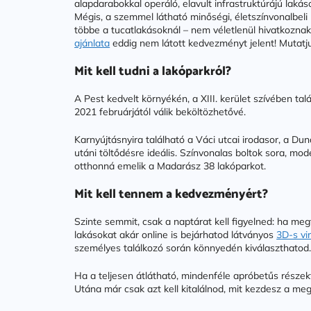
alapdarabokkal operáló, elavult infrastruktúrájú lakás
Mégis, a szemmel látható minőségi, életszínvonalbeli 
többe a tucatlakásoknál – nem véletlenül hivatkozna
ajánlata
eddig nem látott kedvezményt jelent! Mutatju
Mit kell tudni a lakóparkról?
A Pest kedvelt környékén, a XIII. kerület szívében 
2021 februárjától válik beköltözhetővé.
Karnyújtásnyira található a Váci utcai irodasor, a D
utáni töltődésre ideális. Színvonalas boltok sora, mo
otthonná emelik a Madarász 38 lakóparkot.
Mit kell tennem a kedvezményért?
Szinte semmit, csak a naptárat kell figyelned: ha megt
lakásokat akár online is bejárhatod látványos
3D-s vi
személyes találkozó során könnyedén kiválaszthatod
Ha a teljesen átlátható, mindenféle apróbetűs részek
Utána már csak azt kell kitalálnod, mit kezdesz a megsp