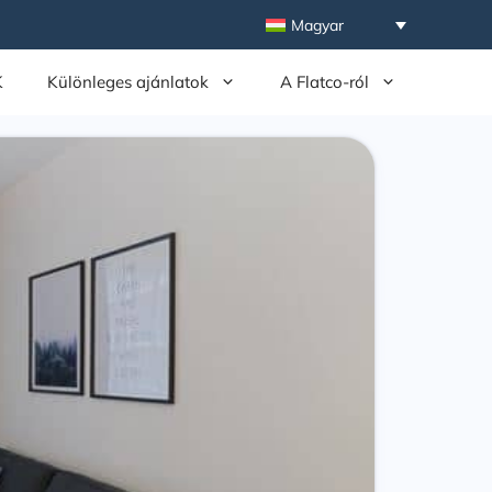
Magyar
K
Különleges ajánlatok
A Flatco-ról