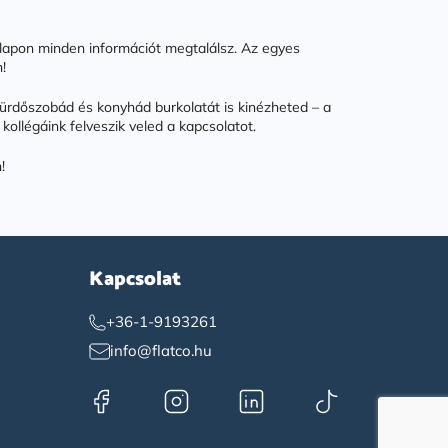
onlapon minden információt megtalálsz. Az egyes
!
 fürdőszobád és konyhád burkolatát is kinézheted – a
 kollégáink felveszik veled a kapcsolatot.
!
Kapcsolat
+36-1-9193261
info@flatco.hu