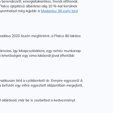
in berendezett, energiatakarékos, trendi otthonok.
latco újépítésű albérletei alig 10 %-kal kerülnek
 nyomhatod még lejjebb: a
Madarász 38 early bird
átadása 2020 őszén megtörtént, a Flatco 80 lakása
svárosias, így kikapcsolódásra, egy nehéz munkanap
si lehetőségek egy sima lakásnál jóval élhetőbb
omatikusan tiéd a csökkentett ár. Ennyire egyszerű! A
 a befutót egy előre egyeztett időpontban megejtett,
l aláírásod, már be is zsebelted a kedvezményt.