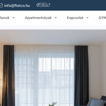
info@flatco.hu
tlanok
Apartmanházak
Kapcsolat
GYI