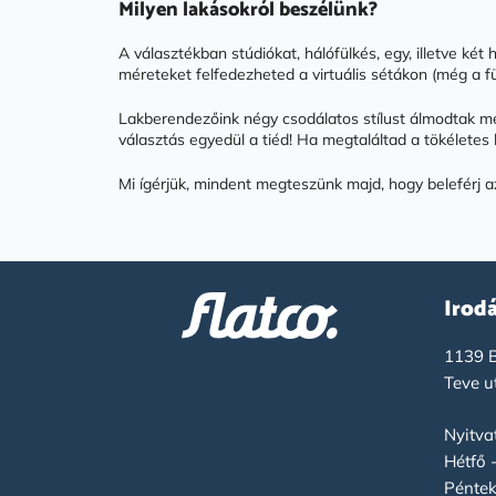
Milyen lakásokról beszélünk?
A választékban stúdiókat, hálófülkés, egy, illetve k
méreteket felfedezheted a virtuális sétákon (még a f
Lakberendezőink négy csodálatos stílust álmodtak meg
választás egyedül a tiéd! Ha megtaláltad a tökéletes l
Mi ígérjük, mindent megteszünk majd, hogy beleférj a
Irod
1139 B
Teve u
Nyitvat
Hétfő 
Péntek