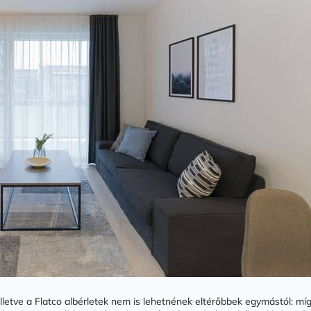
illetve a Flatco albérletek nem is lehetnének eltérőbbek egymástól: míg