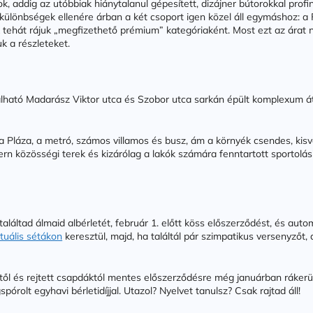
ok, addig az utóbbiak hiánytalanul gépesített, dizájner bútorokkal prof
különbségek ellenére árban a két csoport igen közel áll egymáshoz: a F
k tehát rájuk „megfizethető prémium” kategóriaként. Most ezt az árat
k a részleteket.
található Madarász Viktor utca és Szobor utca sarkán épült komplexum 
una Pláza, a metró, számos villamos és busz, ám a környék csendes, ki
dern közösségi terek és kizárólag a lakók számára fenntartott sportolá
aláltad álmaid albérletét, február 1. előtt köss előszerződést, és aut
rtuális sétákon
keresztül, majd, ha találtál pár szimpatikus versenyzőt,
.
től és rejtett csapdáktól mentes előszerződésre még januárban rákerü
órolt egyhavi bérletidíjjal. Utazol? Nyelvet tanulsz? Csak rajtad áll!