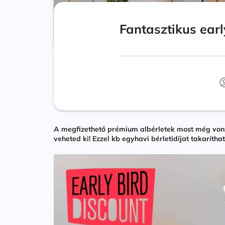
Fantasztikus earl
A megfizethető prémium albérletek most még vonz
veheted ki! Ezzel kb egyhavi bérletidíjat takaríth