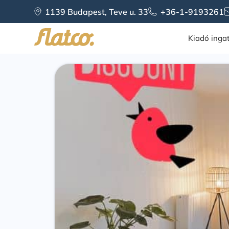
1139 Budapest, Teve u. 33
+36-1-9193261
Kiadó inga