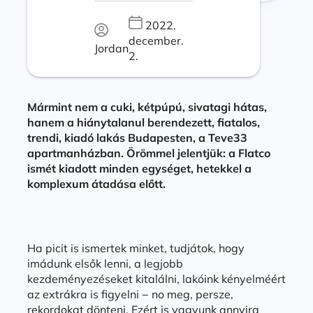
2022.
december.
Jordan
2.
Mármint nem a cuki, kétpúpú, sivatagi hátas,
hanem a hiánytalanul berendezett, fiatalos,
trendi, kiadó lakás Budapesten, a Teve33
apartmanházban. Örömmel jelentjük: a Flatco
ismét kiadott minden egységet, hetekkel a
komplexum átadása előtt.
Ha picit is ismertek minket, tudjátok, hogy
imádunk elsők lenni, a legjobb
kezdeményezéseket kitalálni, lakóink kényelméért
az extrákra is figyelni − no meg, persze,
rekordokat dönteni. Ezért is vagyunk annyira