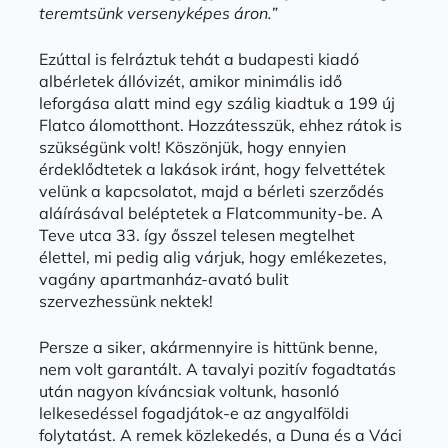
teremtsünk versenyképes áron.”
Ezúttal is felráztuk tehát a budapesti kiadó
albérletek állóvizét, amikor minimális idő
leforgása alatt mind egy szálig kiadtuk a 199 új
Flatco álomotthont. Hozzátesszük, ehhez rátok is
szükségünk volt! Köszönjük, hogy ennyien
érdeklődtetek a lakások iránt, hogy felvettétek
velünk a kapcsolatot, majd a bérleti szerződés
aláírásával beléptetek a Flatcommunity-be. A
Teve utca 33. így ősszel telesen megtelhet
élettel, mi pedig alig várjuk, hogy emlékezetes,
vagány apartmanház-avató bulit
szervezhessünk nektek!
Persze a siker, akármennyire is hittünk benne,
nem volt garantált. A tavalyi pozitív fogadtatás
után nagyon kíváncsiak voltunk, hasonló
lelkesedéssel fogadjátok-e az angyalföldi
folytatást. A remek közlekedés, a Duna és a Váci