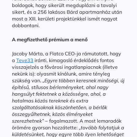
boldogok, hogy sikerült megduplázni a tavalyi
sikert, és a 256 lakásos Bárd apartmanház után
most a XIII. kerületi projektünkkel ismét nagyot
dobbantani.
A megfizethető prémium a menő
Jacoby Márta, a Flatco CEO-ja rámutatott, hogy
a
Teve33
iránti, kimagasló érdeklődés fontos
visszajelzés a fővárosi ingatlanpiacnak (illetve
nekünk is): olyasmit kínálunk, amire tényleg
szükség van.
„Egyre többen keresnek minőségi, új
építésű, stílusos bérleményeket, ahol nagy
hangsúlyt fektetnek a közösségre, ahol, a
hatalmas közös tereknek és extra
szolgáltatásoknak köszönhetően, a bérlők
összegyűlhetnek, közös élményeket
szerezhetnek”
− fogalmazott. A most lemaradók
örömére gyorsan hozzátette:
„tovább folytatjuk a
küldetésünket, hogy egyre több ilyen lehetőséget