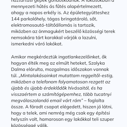
háztartási gépek gondoskodnak. A lakásokban a
mennyezeti hűtés ás fűtés alapértelmezett,
ahogy a napos erkély is. Az épületegyütteshez
144 parkolóhely, tágas bringatároló, sőt,
elektromosautó-töltőállomás is tartozik,
miközben az önmagukért beszélő közösségi terek
nemsokára tárt karokkal várják a lazulni,
ismerkedni váró lakókat.
Amikor megkérdeztük ingatlankezelőinket, ők
hogyan élték meg az elmúlt heteket, Szolyka
Dalma elárulta, mozgalmas időszakon vannak
túl.
„Mintalakásainkat mutattam reggeltől-estig,
miközben a telefonom folyamatosan rezgett az
újabb és újabb érdeklődők hívásaitól, és ha
visszaértem a számítógépemhez, több tucatnyi
megválaszolandó email várt rám”
− foglalta
össze. A fáradt csapat elégedett, hiszen jó látni,
hogy a telek, ami nemrég még csak egy építési
helyszín volt, hamarosan egy lakókkal teli szuper
közösséggé válik.