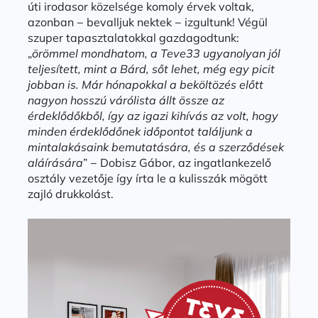
úti irodasor közelsége komoly érvek voltak,
azonban − bevalljuk nektek − izgultunk! Végül
szuper tapasztalatokkal gazdagodtunk:
„
örömmel mondhatom, a Teve33 ugyanolyan jól
teljesített, mint a Bárd, sőt lehet, még egy picit
jobban is. Már hónapokkal a beköltözés előtt
nagyon hosszú várólista állt össze az
érdeklődőkből, így az igazi kihívás az volt, hogy
minden érdeklődőnek időpontot találjunk a
mintalakásaink bemutatására, és a szerződések
aláírására
” − Dobisz Gábor, az ingatlankezelő
osztály vezetője így írta le a kulisszák mögött
zajló drukkolást.