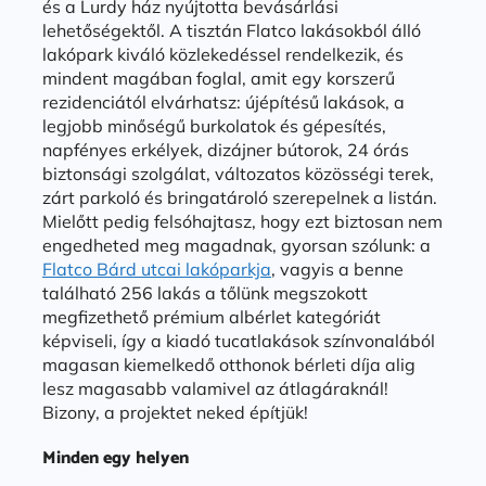
és a Lurdy ház nyújtotta bevásárlási
lehetőségektől. A tisztán Flatco lakásokból álló
lakópark kiváló közlekedéssel rendelkezik, és
mindent magában foglal, amit egy korszerű
rezidenciától elvárhatsz: újépítésű lakások, a
legjobb minőségű burkolatok és gépesítés,
napfényes erkélyek, dizájner bútorok, 24 órás
biztonsági szolgálat, változatos közösségi terek,
zárt parkoló és bringatároló szerepelnek a listán.
Mielőtt pedig felsóhajtasz, hogy ezt biztosan nem
engedheted meg magadnak, gyorsan szólunk: a
Flatco Bárd utcai lakóparkja
, vagyis a benne
található 256 lakás a tőlünk megszokott
megfizethető prémium albérlet kategóriát
képviseli, így a kiadó tucatlakások színvonalából
magasan kiemelkedő otthonok bérleti díja alig
lesz magasabb valamivel az átlagáraknál!
Bizony, a projektet neked építjük!
Minden egy helyen