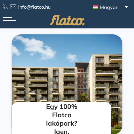
info@flatco.hu
Magyar
Egy 100%
Flatco
lakópark?
Igen,