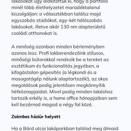
lakásokat úgy alakítottuk ki, hogy a portfólió
minél több élethelyzetet maradéktalanul
kiszolgáljon: a választékban találsz majd
egyszobás stúdiókat, egy-két hálószobás
lakásokat, illetve akár 130 nm alapterületű
családi otthonokat is.
A minőség azonban minden bérleményben
azonos lesz. Profi lakberendezőink stílusos,
minőségi bútorokkal rendezik be a tereket az
esztétikum és funkcionalitás jegyében, a
kifogástalan gépesítés (a légkondi és a
mosogatógép nálunk alaptartozék!), az okos
megoldások pedig jelentősen megkönnyítik
hétköznapjaidat. Mivel pedig minden lakáshoz
tartozik erkély is, a home office hónapjaiban sem
kell bezárnod magad a négy fal közé.
Zsémbes háziúr helyett
Ha a Bárd utcai lakóparkban találod meg álmaid