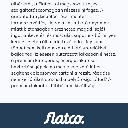
albérletét, a Flatco-tól megszokott teljes
szolgáltatáscsomagban részesülni fogsz. A
garantáltan „kisbetűs rész”-mentes
formaszerződés, illetve az átlátható anyagiak
miatt biztonságban érezheted magad, saját
ingatlankezelési és műszaki csapatunk bármilyen
kérdés esetén áll rendelkezésedre, így soha
többet nem kell nehezen elérhető szerelőkkel
bajlódnod. Ízlésesen bútorozott lakásban élhetsz,
a prémium kategóriás, energiatakarékos
háztartási gépek, no meg a korszerű fűtés
segítenek alacsonyan tartani a rezsit, ráadásul
nem kell órákat utaznod a belvárosig. Látod? A
prémium lakhatás többé nem kiváltság!