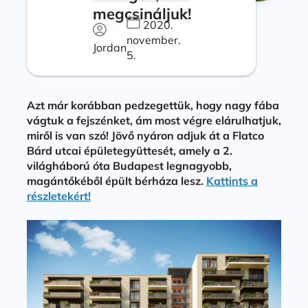
megcsináljuk!
2020.
november.
Jordan
5.
Azt már korábban pedzegettük, hogy nagy fába
vágtuk a fejszénket, ám most végre elárulhatjuk,
miről is van szó! Jövő nyáron adjuk át a Flatco
Bárd utcai épületegyüttesét, amely a 2.
világháború óta Budapest legnagyobb,
magántőkéből épült bérháza lesz.
Kattints a
részletekért!