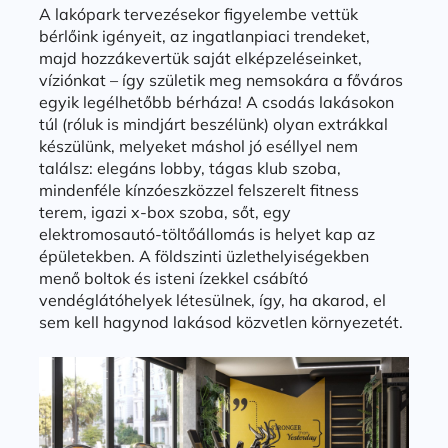
A lakópark tervezésekor figyelembe vettük
bérlőink igényeit, az ingatlanpiaci trendeket,
majd hozzákevertük saját elképzeléseinket,
víziónkat – így születik meg nemsokára a főváros
egyik legélhetőbb bérháza! A csodás lakásokon
túl (róluk is mindjárt beszélünk) olyan extrákkal
készülünk, melyeket máshol jó eséllyel nem
találsz: elegáns lobby, tágas klub szoba,
mindenféle kínzóeszközzel felszerelt fitness
terem, igazi x-box szoba, sőt, egy
elektromosautó-töltőállomás is helyet kap az
épületekben. A földszinti üzlethelyiségekben
menő boltok és isteni ízekkel csábító
vendéglátóhelyek létesülnek, így, ha akarod, el
sem kell hagynod lakásod közvetlen környezetét.